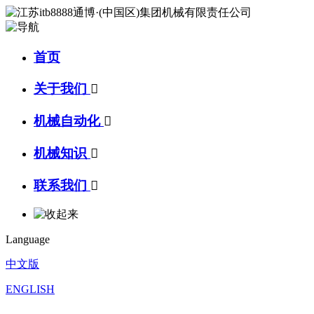
首页
关于我们

机械自动化

机械知识

联系我们

Language
中文版
ENGLISH