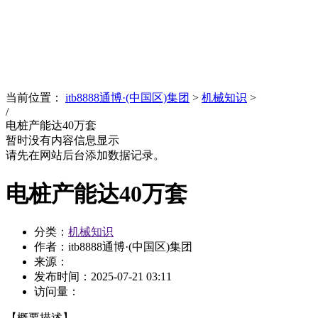
News
文化品牌
当前位置：
itb8888通博·(中国区)集团
>
机械知识
>
/
电桩产能达40万套
暂时没有内容信息显示
请先在网站后台添加数据记录。
电桩产能达40万套
分类：
机械知识
作者：itb8888通博·(中国区)集团
来源：
发布时间：
2025-07-21 03:11
访问量：
【概要描述】