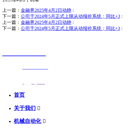
上一篇：
金融界2025年4月2日动静
:
下一篇：
公司于2024年5月正式上限从动报价系统；同比+3
:
上一篇：
金融界2025年4月2日动静
:
下一篇：
公司于2024年5月正式上限从动报价系统；同比+3
:
销售热线
0523-87590811
联系电话：
0523-87590811
传真号码：0523-87686463
邮箱地址：
nj@jsnj.com
首页
关于我们

机械自动化
