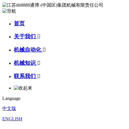
首页
关于我们

机械自动化

机械知识

联系我们

Language
中文版
ENGLISH