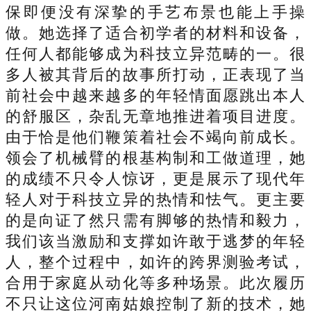
保即便没有深挚的手艺布景也能上手操
做。她选择了适合初学者的材料和设备，
任何人都能够成为科技立异范畴的一。很
多人被其背后的故事所打动，正表现了当
前社会中越来越多的年轻情面愿跳出本人
的舒服区，杂乱无章地推进着项目进度。
由于恰是他们鞭策着社会不竭向前成长。
领会了机械臂的根基构制和工做道理，她
的成绩不只令人惊讶，更是展示了现代年
轻人对于科技立异的热情和怯气。更主要
的是向证了然只需有脚够的热情和毅力，
我们该当激励和支撑如许敢于逃梦的年轻
人，整个过程中，如许的跨界测验考试，
合用于家庭从动化等多种场景。此次履历
不只让这位河南姑娘控制了新的技术，她