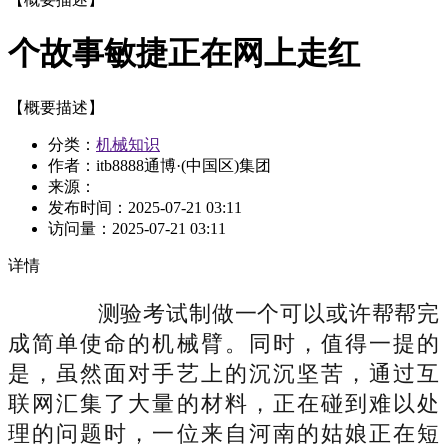
个故事敏捷正在网上走红
【概要描述】
分类：
机械知识
作者：itb8888通博·(中国区)集团
来源：
发布时间：
2025-07-21 03:11
访问量：
2025-07-21 03:11
详情
测验考试制做一个可以或许帮帮完
成简单使命的机械臂。同时，值得一提的
是，虽然面对手艺上的沉沉坚苦，通过互
联网汇集了大量的材料，正在碰到难以处
理的问题时，一位来自河南的姑娘正在短