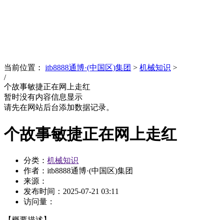
News
文化品牌
当前位置：
itb8888通博·(中国区)集团
>
机械知识
>
/
个故事敏捷正在网上走红
暂时没有内容信息显示
请先在网站后台添加数据记录。
个故事敏捷正在网上走红
分类：
机械知识
作者：itb8888通博·(中国区)集团
来源：
发布时间：
2025-07-21 03:11
访问量：
【概要描述】