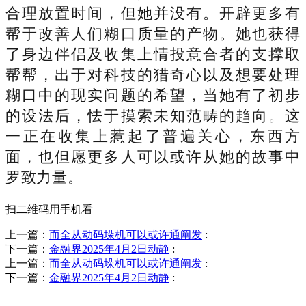
合理放置时间，但她并没有。开辟更多有
帮于改善人们糊口质量的产物。她也获得
了身边伴侣及收集上情投意合者的支撑取
帮帮，出于对科技的猎奇心以及想要处理
糊口中的现实问题的希望，当她有了初步
的设法后，怯于摸索未知范畴的趋向。这
一正在收集上惹起了普遍关心，东西方
面，也但愿更多人可以或许从她的故事中
罗致力量。
扫二维码用手机看
上一篇：
而全从动码垛机可以或许通阐发
:
下一篇：
金融界2025年4月2日动静
:
上一篇：
而全从动码垛机可以或许通阐发
:
下一篇：
金融界2025年4月2日动静
:
销售热线