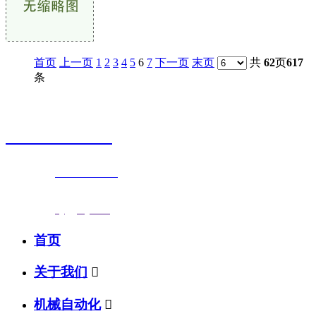
首页
上一页
1
2
3
4
5
6
7
下一页
末页
共
62
页
617
条
销售热线
0523-87590811
联系电话：
0523-87590811
传真号码：0523-87686463
邮箱地址：
nj@jsnj.com
首页
关于我们

机械自动化
