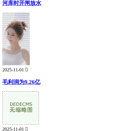
河库时开闸放水
2025-11-01

毛利润为9.26亿
2025-11-01
