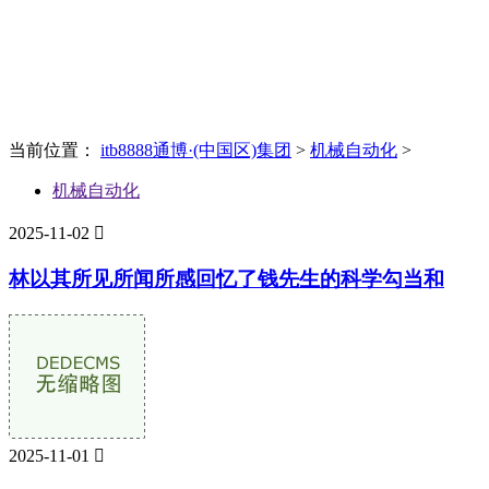
News
新闻资讯
当前位置：
itb8888通博·(中国区)集团
>
机械自动化
>
机械自动化
2025-11-02

林以其所见所闻所感回忆了钱先生的科学勾当和
2025-11-01
