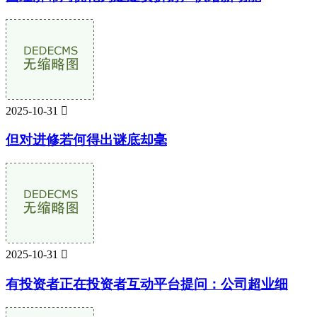
2025-10-31

但对进修若何得出谜底却毫
2025-10-31

有投资者正在投资者互动平台提问：公司超业细