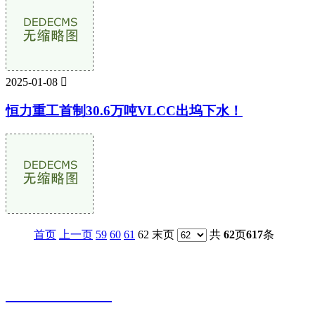
2025-01-08

恒力重工首制30.6万吨VLCC出坞下水！
首页
上一页
59
60
61
62 末页
共
62
页
617
条
销售热线
0523-87590811