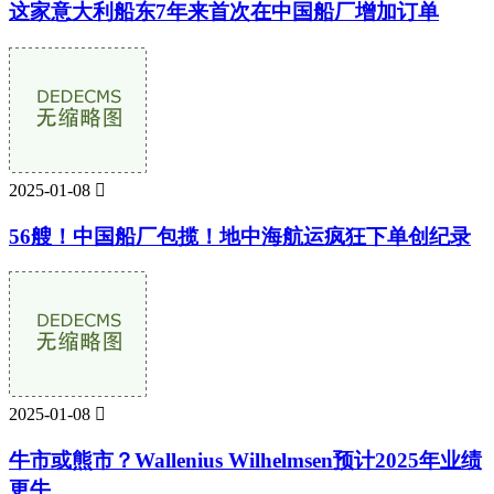
这家意大利船东7年来首次在中国船厂增加订单
2025-01-08

56艘！中国船厂包揽！地中海航运疯狂下单创纪录
2025-01-08

牛市或熊市？Wallenius Wilhelmsen预计2025年业绩
更牛