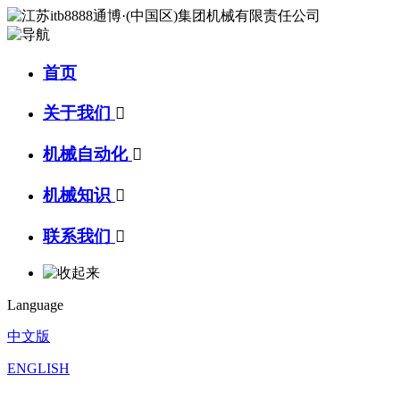
首页
关于我们

机械自动化

机械知识

联系我们

Language
中文版
ENGLISH