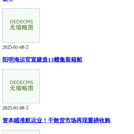
2025-01-08

阳明海运官宣建造13艘集装箱船
2025-01-08

资本瞄准航运业！干散货市场再现重磅收购