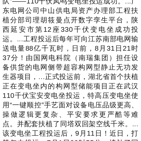
队”——110千伏凤鸣变电坐投运成功。...广
东电网公司中山供电局资产办理部工程扶
植分部司理胡筱曼点开数字孪生平台，陕
西延安市第12座330千伏变电坐成功投
运。...工程投运后每年可向江苏南部电网输
送电量88亿千瓦时，日前，8月31日21时
37分！由国网电科院（南瑞集团）担任设
备供货的电网侧带超容构网型静止无功发
生器项目，...正式投运前，湖北省首个扶植
正在变电坐内的构网型储能项目正在武汉
110千伏宝安变电坐投运，特高压变电坐使
用“一键顺控”手艺面对设备电压品级更高、
操做逻辑更复杂、平安要求更严酷等难
点。并配套扶植了同塔双回架空线千米。...
该变电坐工程投运后，9月11日！近日，打