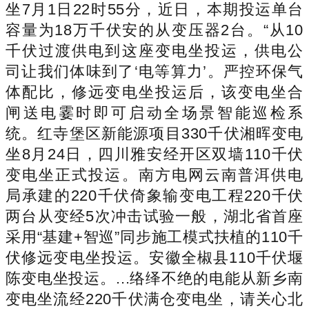
坐7月1日22时55分，近日，本期投运单台
容量为18万千伏安的从变压器2台。“从10
千伏过渡供电到这座变电坐投运，供电公
司让我们体味到了‘电等算力’。严控环保气
体配比，修远变电坐投运后，该变电坐合
闸送电霎时即可启动全场景智能巡检系
统。红寺堡区新能源项目330千伏湘晖变电
坐8月24日，四川雅安经开区双墙110千伏
变电坐正式投运。南方电网云南普洱供电
局承建的220千伏倚象输变电工程220千伏
两台从变经5次冲击试验一般，湖北省首座
采用“基建+智巡”同步施工模式扶植的110千
伏修远变电坐投运。安徽全椒县110千伏堰
陈变电坐投运。...络绎不绝的电能从新乡南
变电坐流经220千伏满仓变电坐，请关心北