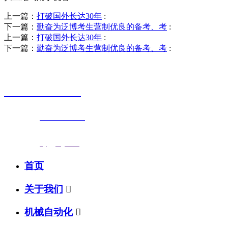
上一篇：
打破国外长达30年
:
下一篇：
勤奋为泛博考生营制优良的备考、考
:
上一篇：
打破国外长达30年
:
下一篇：
勤奋为泛博考生营制优良的备考、考
:
销售热线
0523-87590811
联系电话：
0523-87590811
传真号码：0523-87686463
邮箱地址：
nj@jsnj.com
首页
关于我们

机械自动化
