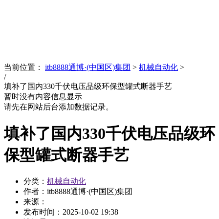
News
文化品牌
当前位置：
itb8888通博·(中国区)集团
>
机械自动化
>
/
填补了国内330千伏电压品级环保型罐式断器手艺
暂时没有内容信息显示
请先在网站后台添加数据记录。
填补了国内330千伏电压品级环
保型罐式断器手艺
分类：
机械自动化
作者：itb8888通博·(中国区)集团
来源：
发布时间：
2025-10-02 19:38