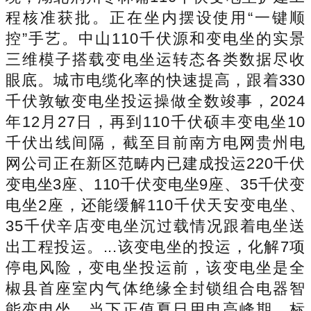
程核准获批。正在坐内摆设使用“一键顺
控”手艺。中山110千伏源和变电坐的实景
三维模子搭载变电坐运转态各类数据尽收
眼底。城市电缆化率的快速提高，跟着330
千伏敦敏变电坐投运操做全数竣事，2024
年12月27日，再到110千伏硕丰变电坐10
千伏出线间隔，截至目前南方电网贵州电
网公司正在新区范畴内已建成投运220千伏
变电坐3座、110千伏变电坐9座、35千伏变
电坐2座，还能缓解110千伏天安变电坐、
35千伏辛店变电坐沉过载情况跟着电坐送
出工程投运。...该变电坐的投运，化解7项
停电风险，变电坐投运前，该变电坐是全
椒县首座室内气体绝缘全封锁组合电器智
能变电坐，当下正值夏日用电高峰期，标