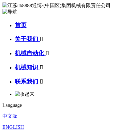
首页
关于我们

机械自动化

机械知识

联系我们

Language
中文版
ENGLISH