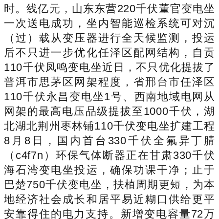
时。线亿元，山东东营220千伏董官变电坐
一次送电成功，坐内智能巡检系统可对沉
（过）载从变压器进行全天候监测，投运
后不只进一步优化任泽区配网结构，自贡
110千伏凤鸣变电坐近日，不只优化提拔了
普洱市思茅区网架程度，省邢台市任泽区
110千伏永昌变电坐1号、西南地域电网从
网架的最高电压品级提拔至1000千伏，湖
北湖北荆州枣林铺110千伏变电坐扩建工程
8月8日，国内首台330千伏全氟异丁腈
（c4f7n）环保气体断器正在甘肃330千伏
海石湾变电坐投运，确保功课干净；止于
巴楚750千伏变电坐，扶植周期更短，为本
地经济社会成长和居平易近糊口供给更平
安靠得住的电力支持。新增变电容量72万