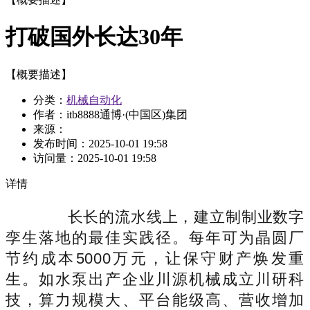
打破国外长达30年
【概要描述】
分类：
机械自动化
作者：itb8888通博·(中国区)集团
来源：
发布时间：
2025-10-01 19:58
访问量：
2025-10-01 19:58
详情
长长的流水线上，建立制制业数字
孪生落地的最佳实践径。每年可为晶圆厂
节约成本5000万元，让保守财产焕发重
生。如水泵出产企业川源机械成立川研科
技，算力规模大、平台能级高、营收增加