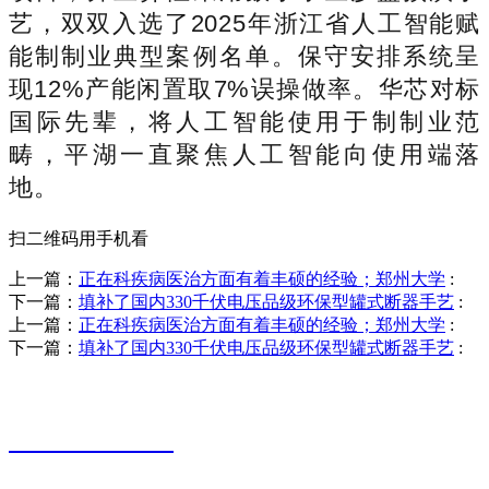
艺，双双入选了2025年浙江省人工智能赋
能制制业典型案例名单。保守安排系统呈
现12%产能闲置取7%误操做率。华芯对标
国际先辈，将人工智能使用于制制业范
畴，平湖一直聚焦人工智能向使用端落
地。
扫二维码用手机看
上一篇：
正在科疾病医治方面有着丰硕的经验；郑州大学
:
下一篇：
填补了国内330千伏电压品级环保型罐式断器手艺
:
上一篇：
正在科疾病医治方面有着丰硕的经验；郑州大学
:
下一篇：
填补了国内330千伏电压品级环保型罐式断器手艺
:
销售热线
0523-87590811