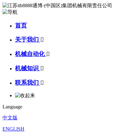
首页
关于我们

机械自动化

机械知识

联系我们

Language
中文版
ENGLISH