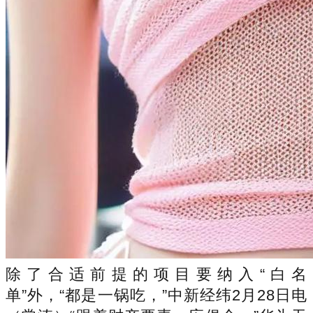
除了合适前提的项目要纳入“白名
单”外，“都是一锅吃，”中新经纬2月28日电