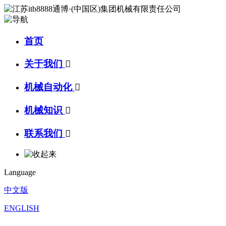
首页
关于我们

机械自动化

机械知识

联系我们

Language
中文版
ENGLISH