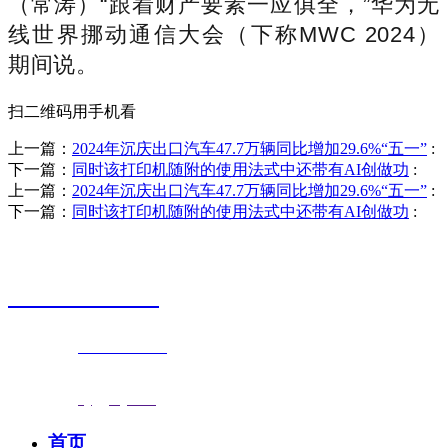
（常涛）“跟着财产要素一应俱全，”华为无
线世界挪动通信大会（下称MWC 2024）
期间说。
扫二维码用手机看
上一篇：
2024年沉庆出口汽车47.7万辆同比增加29.6%“五一”
:
下一篇：
同时该打印机随附的使用法式中还带有AI创做功
:
上一篇：
2024年沉庆出口汽车47.7万辆同比增加29.6%“五一”
:
下一篇：
同时该打印机随附的使用法式中还带有AI创做功
:
销售热线
0523-87590811
联系电话：
0523-87590811
传真号码：0523-87686463
邮箱地址：
nj@jsnj.com
首页