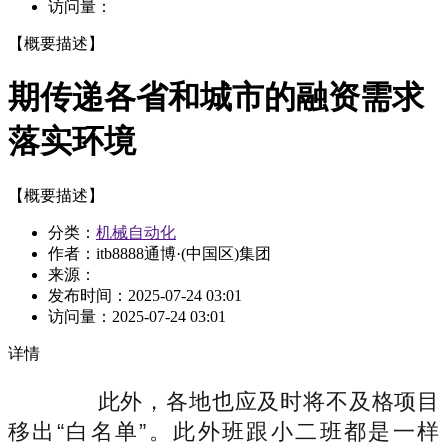
访问量：
【概要描述】
期传递各省和城市的融资需求
落实环境
【概要描述】
分类：
机械自动化
作者：itb8888通博·(中国区)集团
来源：
发布时间：
2025-07-24 03:01
访问量：
2025-07-24 03:01
详情
此外，各地也应及时将不及格项目
移出“白名单”。此外班跟小二班都是一样