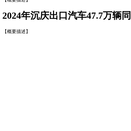
2024年沉庆出口汽车47.7万辆同
【概要描述】
分类：
机械自动化
作者：itb8888通博·(中国区)集团
来源：
发布时间：
2025-07-24 03:01
访问量：
2025-07-24 03:01
详情
131家企业抛出2000+岗亭 第六
沉庆国际、港澳台快递营业量同比增加逾两成
元，2024年沉庆出口汽车47.7万辆 同比
城市管理和制制业成长 为全域“做CT” 沉
农业财产链沉庆两个农业品牌入选“2025