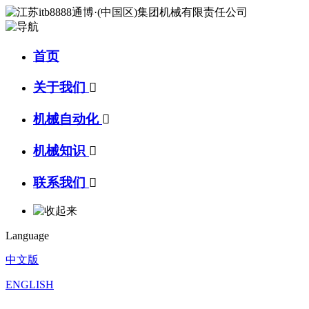
首页
关于我们

机械自动化

机械知识

联系我们

Language
中文版
ENGLISH