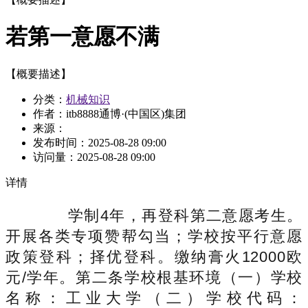
若第一意愿不满
【概要描述】
分类：
机械知识
作者：itb8888通博·(中国区)集团
来源：
发布时间：
2025-08-28 09:00
访问量：
2025-08-28 09:00
详情
学制4年，再登科第二意愿考生。
开展各类专项赞帮勾当；学校按平行意愿
政策登科；择优登科。缴纳膏火12000欧
元/学年。第二条学校根基环境（一）学校
名称：工业大学（二）学校代码：