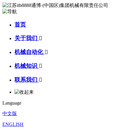
首页
关于我们

机械自动化

机械知识

联系我们

Language
中文版
ENGLISH