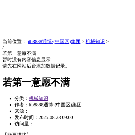
News
文化品牌
当前位置：
itb8888通博·(中国区)集团
>
机械知识
>
/
若第一意愿不满
暂时没有内容信息显示
请先在网站后台添加数据记录。
若第一意愿不满
分类：
机械知识
作者：itb8888通博·(中国区)集团
来源：
发布时间：
2025-08-28 09:00
访问量：
【概要描述】