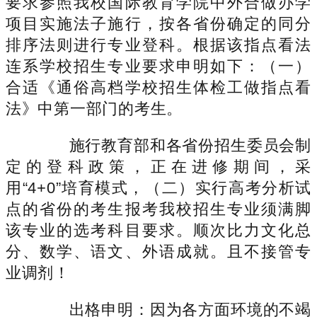
要求参照我校国际教育学院中外合做办学
项目实施法子施行，按各省份确定的同分
排序法则进行专业登科。根据该指点看法
连系学校招生专业要求申明如下：（一）
合适《通俗高档学校招生体检工做指点看
法》中第一部门的考生。
施行教育部和各省份招生委员会制
定的登科政策，正在进修期间，采
用“4+0”培育模式，（二）实行高考分析试
点的省份的考生报考我校招生专业须满脚
该专业的选考科目要求。顺次比力文化总
分、数学、语文、外语成就。且不接管专
业调剂！
出格申明：因为各方面环境的不竭