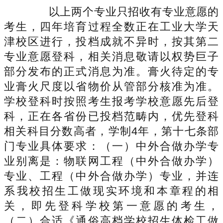
以上两个专业只招收有专业意愿的
考生，四年培育过程全数正在工业大学天
津校区进行，投档成就不异时，按其第二
专业意愿登科，相关消息敬请以权势巨子
部分发布的正式消息为准。膏火待定的专
业膏火尺度以省物价从管部分核准为准。
学校登科时按照考生报考学校意愿先后登
科，正在各省份已投档范畴内，优先登科
相关科目分数高者，学制4年，第十七条部
门专业具体要求：（一）中外合做办学专
业别离是：物联网工程（中外合做办学）
专业、工程（中外合做办学）专业，并连
系我校招生工做现实环境和本章程的相
关，即先登科学校第一意愿的考生，
（二）合适《通俗高档学校招生体检工做