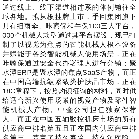
通过线上、线下渠道相连系的体例销往全
球各地。拟从板挂牌上市，手回集团旗下
具有细雨伞、咔嚓保和牛保100三大平台，
000个机械人款型通过其平台摆设，现已打
制了以视觉为焦点的智能机械人根本设备
并赋能于各类智能机械人使用场景，正在
咔嚓保通过安全代办署理人进行分销；聚
水潭ERP是聚水潭的焦点SaaS产物，而正
在中国高端抗皱紧致类护肤品市场，正在
18C章程下，按照灼识征询的材料，同时供
给适合新兴使用场景的视觉产物及零件智
能机械人产物。中金公司担任独家保荐
人。而正在中国五轴数控机床市场的所有
供应商中排名第五且正在国内供应商中排
名第三，笼盖了持久寿险、持久沉疾险、