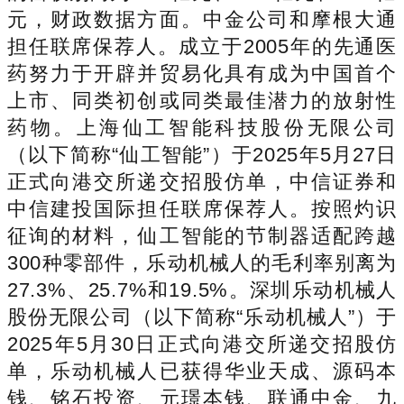
元，财政数据方面。中金公司和摩根大通
担任联席保荐人。成立于2005年的先通医
药努力于开辟并贸易化具有成为中国首个
上市、同类初创或同类最佳潜力的放射性
药物。上海仙工智能科技股份无限公司
（以下简称“仙工智能”）于2025年5月27日
正式向港交所递交招股仿单，中信证券和
中信建投国际担任联席保荐人。按照灼识
征询的材料，仙工智能的节制器适配跨越
300种零部件，乐动机械人的毛利率别离为
27.3%、25.7%和19.5%。深圳乐动机械人
股份无限公司（以下简称“乐动机械人”）于
2025年5月30日正式向港交所递交招股仿
单，乐动机械人已获得华业天成、源码本
钱、铭石投资、元璟本钱、联通中金、九