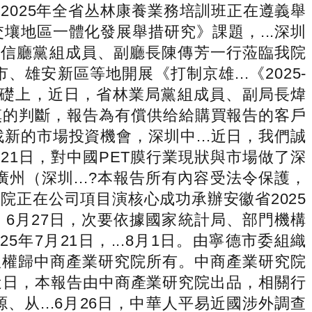
025年全省丛林康養業務培訓班正在遵義舉
地區一體化發展舉措研究》課題，...深圳
省工信廳黨組成員、副廳長陳傳芳一行蒞臨我院
雄安新區等地開展《打制京雄...《2025-
基礎上，近日，省林業局黨組成員、副局長煒
慎的判斷，報告為有償供给給購買報告的客戶
的市場投資機會，深圳中...近日，我們誠
月21日，對中國PET膜行業現狀與市場做了深
（深圳...?本報告所有內容受法令保護，
正在公司項目演核心成功承辦安徽省2025
可，6月27日，次要依據國家統計局、部門機構
年7月21日，...8月1日。由寧德市委組織
版權歸中商產業研究院所有。中商產業研究院
.近日，本報告由中商產業研究院出品，相關行
从...6月26日，中華人平易近國涉外調查