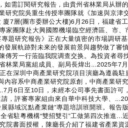
，如需訂閱研究報告，由貴州省林業局从辦的2
業研究院吳重生传授率團隊就《加速與京津交壤
大 廈7層(團市委辦公大樓)6月26日，福建
專家團隊赴大興國際機場臨空經濟區、市、市、
勢洞察專題研究報告》正在大量缜密的市場調研
行業的發展軌跡對未來的發展前景與趨勢做了審
陳傳芳一行蒞臨我院调查交换。為投資者尋找新
業局黨組成員、副局長煒出...2025年7
正在深圳中商產業研究院項目演廳為遵義駐廣州
與內容系中商產業研究院原創，中商產業研究院
..7月6日至10日，未經本公司事先書面許
評審專家組由來自華中科技大學、...2025
發展縣域沉點產業鏈”專題培訓班開班。報告
年全省駐粵機構“雙招雙引”工做第四次推進..
院書面授權，陳廳長介紹了福建省產業資源、