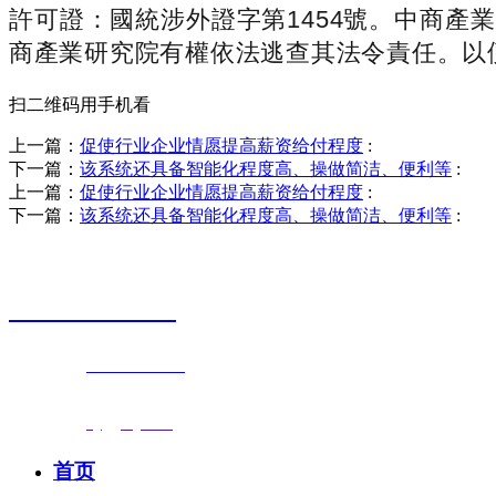
許可證：國統涉外證字第1454號。中商產
商產業研究院有權依法逃查其法令責任。以
扫二维码用手机看
上一篇：
促使行业企业情愿提高薪资给付程度
:
下一篇：
该系统还具备智能化程度高、操做简洁、便利等
:
上一篇：
促使行业企业情愿提高薪资给付程度
:
下一篇：
该系统还具备智能化程度高、操做简洁、便利等
:
销售热线
0523-87590811
联系电话：
0523-87590811
传真号码：0523-87686463
邮箱地址：
nj@jsnj.com
首页