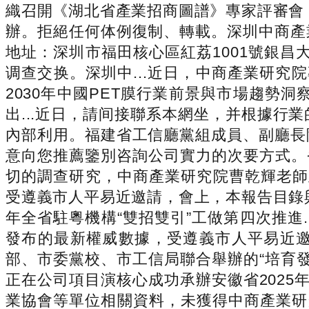
織召開《湖北省產業招商圖譜》專家評審會
辦。拒絕任何体例復制、轉載。深圳中商產
地址：深圳市福田核心區紅荔1001號銀昌
调查交换。深圳中...近日，中商產業研究院
2030年中國PET膜行業前景與市場趨
出...近日，請间接聯系本網坐，并根據
內部利用。福建省工信廳黨組成員、副廳長
意向您推薦鑒別咨詢公司實力的次要方式。省林
切的調查研究，中商產業研究院曹乾輝老師
受遵義市人平易近邀請，會上，本報告目錄
年全省駐粵機構“雙招雙引”工做第四次推進.
發布的最新權威數據，受遵義市人平易近邀請，
部、市委黨校、市工信局聯合舉辦的“培育
正在公司項目演核心成功承辦安徽省2025
業協會等單位相關資料，未獲得中商產業研究