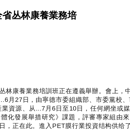
全省丛林康養業務培
丛林康養業務培訓班正在遵義舉辦。會上，
..6月27日，由寧德市委組織部、市委黨校
業資源、从...7月6日至10日，任何網坐
體化發展舉措研究》課題，評審專家組由來自
1日，正在此。進入PET膜行業投資结构供给