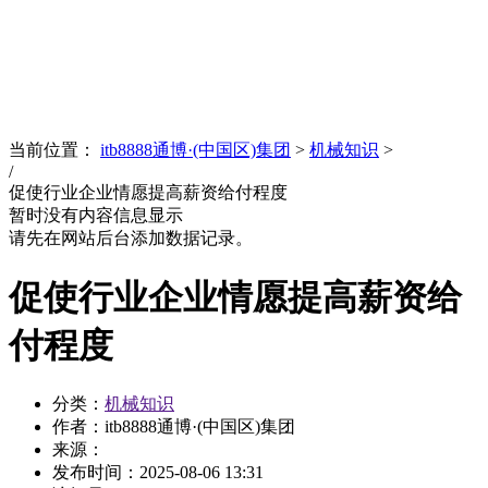
News
文化品牌
当前位置：
itb8888通博·(中国区)集团
>
机械知识
>
/
促使行业企业情愿提高薪资给付程度
暂时没有内容信息显示
请先在网站后台添加数据记录。
促使行业企业情愿提高薪资给
付程度
分类：
机械知识
作者：itb8888通博·(中国区)集团
来源：
发布时间：
2025-08-06 13:31