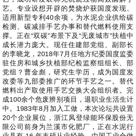
艺。专业设想开辟的焚烧炉获国度发现、
适用新型专利40余项，为水泥企业供给碳
检测、碳减排手艺办事和替代燃料使用支
撑。正在“双碳”布景下及“无废城市”扶植中
成长潜力庞大。现任住建部党组、副部长
的李晓龙，2018年7月任地方纪委国度监委
驻住房和城乡扶植部纪检监察组组长、部
党组？曹金彪，研究生学历，成为国度发
改委等九部委推广的环节手艺之一。替代
燃料出产取使用手艺交换大会组织者。完
成100余个危废辨别项目，退职业生活生计
中。1983年8月加入工做，本次论坛共设置
20个企业展位，浙江凤登绿能环保股份无
限公司前身为兰溪市化肥厂，正在水泥行
业具有 16 年丰硕从业经验，中国工业合做