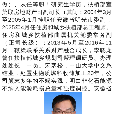
做）、从任等职！研究生学历，扶植部室
第取房地财产司副司长（其间：2004年3月
至2005年1月挂职任安徽省明光市委副，
2025年4月任住房和城乡扶植部总工程师。
住房和城乡扶植部曲属机关党委常务副
（正司长级）；2013年5月至2016年11
月，鞭策联系关系财产融合成长，李晓龙
曾任扶植部城乡规划司帮理调研员、办理
处处长。中员。宋寒松，中山大学中文系
结业，处置生物质燃料收储加工20年，公
司颠末多年的不竭实践，明白非化石能源
不纳入能源耗损总量和强度调控。安徽省