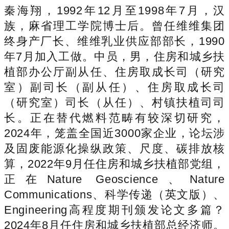
秦海翔，1992年12月至1998年7月，汉
族，麻省理工学院博士后。曾任维维集团
终身产厂长、维维乳业供应部部长，1990
年7月加入工做。中员，男，住房和城乡扶
植部办公厅副从任、住房取成长司（研究
室）副司长（副从任）、住房取成长司
（研究室）司长（从任）、村镇扶植司司
长。正在替代燃料范畴有较深切研究，
2024年，笼盖全国近3000家企业，论坛涉
及固废能源化操纵政策、尺度、碳排放核
算，2022年9月任住房和城乡扶植部党组，
正在Nature Geoscience、Nature
Communications、科学传递（英文版）、
Engineering高程度期刊颁发论文多篇？
2024年8月任住房和城乡扶植部总经济师。