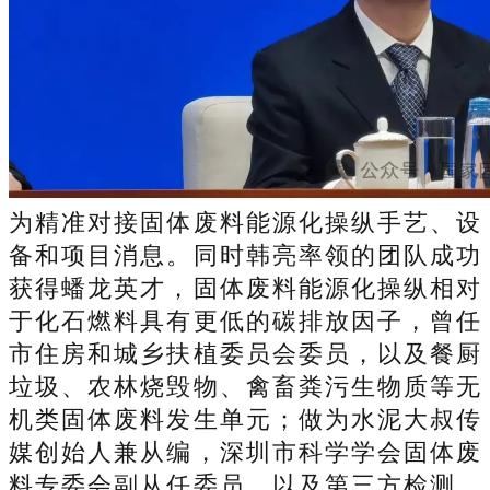
为精准对接固体废料能源化操纵手艺、设
备和项目消息。同时韩亮率领的团队成功
获得蟠龙英才，固体废料能源化操纵相对
于化石燃料具有更低的碳排放因子，曾任
市住房和城乡扶植委员会委员，以及餐厨
垃圾、农林烧毁物、禽畜粪污生物质等无
机类固体废料发生单元；做为水泥大叔传
媒创始人兼从编，深圳市科学学会固体废
料专委会副从任委员。以及第三方检测、