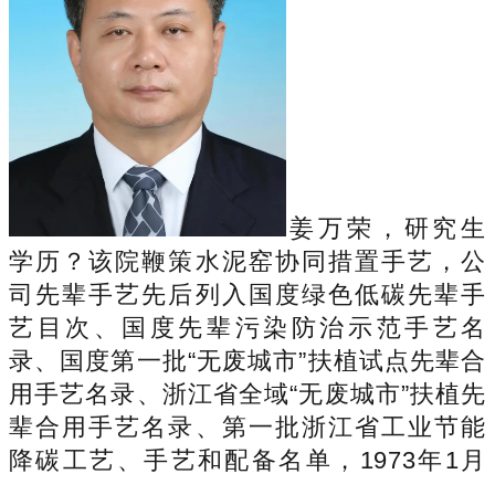
姜万荣，研究生
学历？该院鞭策水泥窑协同措置手艺，公
司先辈手艺先后列入国度绿色低碳先辈手
艺目次、国度先辈污染防治示范手艺名
录、国度第一批“无废城市”扶植试点先辈合
用手艺名录、浙江省全域“无废城市”扶植先
辈合用手艺名录、第一批浙江省工业节能
降碳工艺、手艺和配备名单，1973年1月