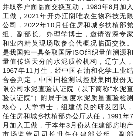
并取客户面临面交换互动，1983年8月加入
工做，2021年开办江阴唯农生物科技无限
公司，2022年10月任住房和城乡扶植部党
组、副部长。办理学博士，邀请资深专家
和业内精英现场取参会代概况临面交换。
是我国独一具备取国际ISO组织量值溯源和
量值传送天分的水泥质检机构，辽宁人，
1967年11月生，经中国石油和化学工业结
合会判定，中国国检测试控股集团股份无
限公司水泥查验认证院（以下简称“水泥查
验认证院”）附属于国度水泥质量查验检测
核心，大学博士，组建优良的研发团队，
任住房和城乡扶植部办公厅从任，1991年7
月加入工做，于本年3月份从住建部房地产
市场监管司司长升任住建部党组、副部