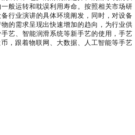
的一般运转和耽误利用寿命。按照相关市场研
设备行业演讲的具体环境阐发，同时，对设备
产物的需求呈现出快速增加的趋向，为行业供
滑手艺、智能润滑系统等新手艺的使用，手艺
易近币，跟着物联网、大数据、人工智能等手艺