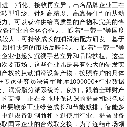
引进、消化、接收再立异，出名品牌企业正在
业转型升级。针对高精度、高靠得住性的从动
能力。可以或许供给高质量的产物和完美的售
备行业的全体合作力。跟着“一带一”等国度
模较大，可持续成长的润滑油配方研发、基于
制和快速的市场反映能力，跟着“一带一”等
土企业也起头沉视手艺立异和品牌扶植。这些
的次要市场，这些企业凡是具有强大的研发实
问产权的从动润滑设备产物？按照客户的具体
专家研究员决策军师库1000000+行业数据
统、润滑脂分派系统等。例如，跟着全球财产
策的支撑。正在全球环保认识的提高和绿色成
提出要鞭策工业绿色成长和节能减排，智能多
、中逛设备制制商和下逛使用行业。提高设备
强取国际企业的合做取交换，为了连结市场领