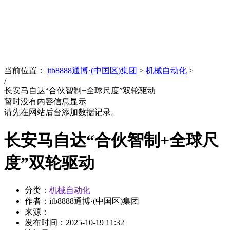
News
文化品牌
当前位置：
itb8888通博·(中国区)集团
>
机械自动化
>
/
长安马自达“合伙智制+全球尺度”双轮驱动
暂时没有内容信息显示
请先在网站后台添加数据记录。
长安马自达“合伙智制+全球尺
度”双轮驱动
分类：
机械自动化
作者：itb8888通博·(中国区)集团
来源：
发布时间：
2025-10-19 11:32