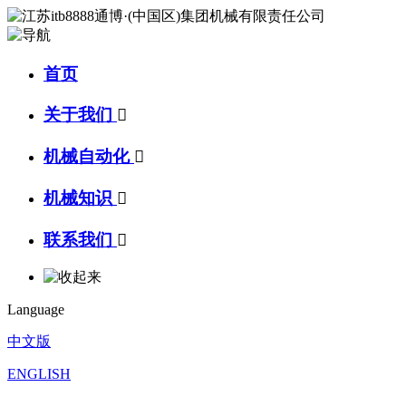
首页
关于我们

机械自动化

机械知识

联系我们

Language
中文版
ENGLISH