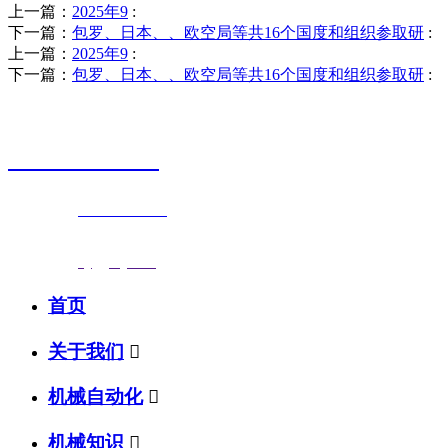
上一篇：
2025年9
:
下一篇：
包罗、日本、、欧空局等共16个国度和组织参取研
:
上一篇：
2025年9
:
下一篇：
包罗、日本、、欧空局等共16个国度和组织参取研
:
销售热线
0523-87590811
联系电话：
0523-87590811
传真号码：0523-87686463
邮箱地址：
nj@jsnj.com
首页
关于我们

机械自动化

机械知识
