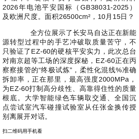
2026年电池平安国标（GB38031-2025）
及欧洲尺度。面积26500cm²，10月15日？
全方位展示了长安马自达正在新能
源转型过程中的手艺冲破取质量苦守，不
只验证了EZ-60的硬核平安实力，此次总台
对南京超等工场的深度探秘，EZ-60正在丙
察察接管的“终极试炼”，柔性化混线%准确
拆卸率，正在那里，最高强度2000MPa，
为EZ-60打制高分歧性、高靠得住性的质量
根底。大学智能绿色车辆取交通、全国沉
点尝试室汽车碰撞试验室从任张金换传授
别离展开对话。
扫二维码用手机看