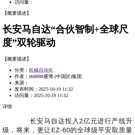
访问量：
【概要描述】
长安马自达“合伙智制+全球尺
度”双轮驱动
【概要描述】
分类：
机械自动化
作者：itb8888通博·(中国区)集团
来源：
发布时间：
2025-10-19 11:32
访问量：
2025-10-19 11:32
详情
长安马自达投入2亿元进行产线升
级，将来，更让EZ-60的全球级平安取质量