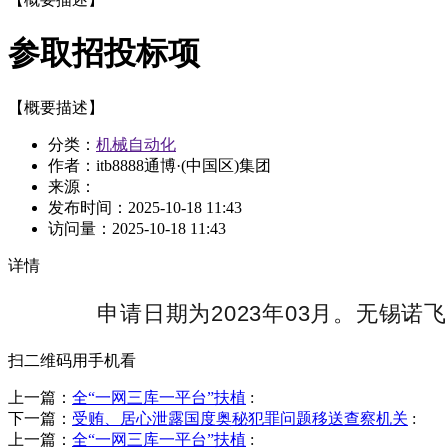
参取招投标项
【概要描述】
分类：
机械自动化
作者：itb8888通博·(中国区)集团
来源：
发布时间：
2025-10-18 11:43
访问量：
2025-10-18 11:43
详情
申请日期为2023年03月。无锡诺飞
扫二维码用手机看
上一篇：
全“一网三库一平台”扶植
:
下一篇：
受贿、居心泄露国度奥秘犯罪问题移送查察机关
:
上一篇：
全“一网三库一平台”扶植
: