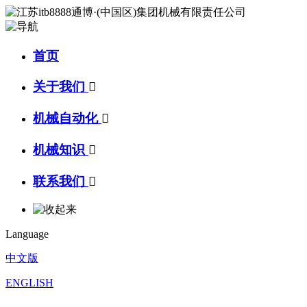
首页
关于我们

机械自动化

机械知识

联系我们

Language
中文版
ENGLISH