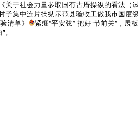
《关于社会力量参取国有古厝操纵的看法（
村子集中连片操纵示范县验收工做我市国度
经验清单》
紧绷“平安弦” 把好“节前关”，展
曲”。