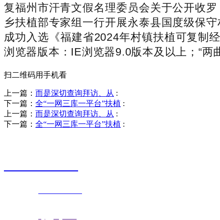
复福州市汗青文假名理委员会关于公开收罗
乡扶植部专家组一行开展永泰县国度级保守
成功入选《福建省2024年村镇扶植可复制
浏览器版本：IE浏览器9.0版本及以上；“两
扫二维码用手机看
上一篇：
而是深切查询拜访、从
:
下一篇：
全“一网三库一平台”扶植
:
上一篇：
而是深切查询拜访、从
:
下一篇：
全“一网三库一平台”扶植
:
销售热线
0523-87590811
联系电话：
0523-87590811
传真号码：0523-87686463
邮箱地址：
nj@jsnj.com