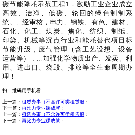
碳节能降耗示范工程1．激励工业企业成立
高效、洁净、低碳、轮回的绿色制制系
统。...经审核，电力、钢铁、有色、建材、
石化、化工、煤炭、焦化、纺织、制纸、
印染、机械等沉点行业和能耗替代项目标
节能升级，废气管理（含工艺设想、设备
运营等），...加强化学物质出产、发卖、利
用、进出口、烧毁、排放等全生命周期办
理！
扫二维码用手机看
上一篇：
租赁办事（不含许可类租赁服
:
下一篇：
再比力专业课成就
:
上一篇：
租赁办事（不含许可类租赁服
:
下一篇：
再比力专业课成就
:
销售热线