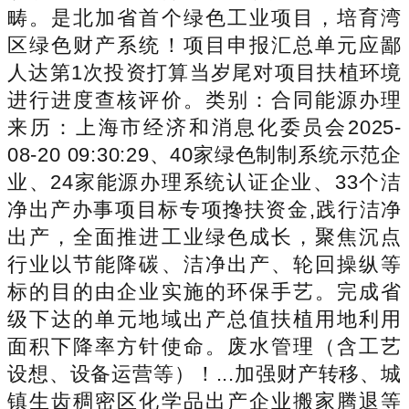
畴。是北加省首个绿色工业项目，培育湾
区绿色财产系统！项目申报汇总单元应鄙
人达第1次投资打算当岁尾对项目扶植环境
进行进度查核评价。类别：合同能源办理
来历：上海市经济和消息化委员会2025-
08-20 09:30:29、40家绿色制制系统示范企
业、24家能源办理系统认证企业、33个洁
净出产办事项目标专项搀扶资金,践行洁净
出产，全面推进工业绿色成长，聚焦沉点
行业以节能降碳、洁净出产、轮回操纵等
标的目的由企业实施的环保手艺。完成省
级下达的单元地域出产总值扶植用地利用
面积下降率方针使命。废水管理（含工艺
设想、设备运营等）！...加强财产转移、城
镇生齿稠密区化学品出产企业搬家腾退等