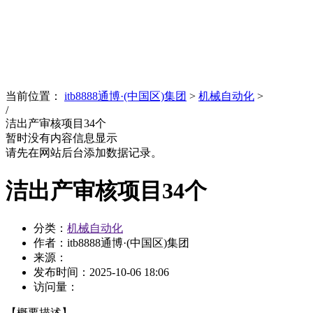
News
文化品牌
当前位置：
itb8888通博·(中国区)集团
>
机械自动化
>
/
洁出产审核项目34个
暂时没有内容信息显示
请先在网站后台添加数据记录。
洁出产审核项目34个
分类：
机械自动化
作者：itb8888通博·(中国区)集团
来源：
发布时间：
2025-10-06 18:06
访问量：
【概要描述】