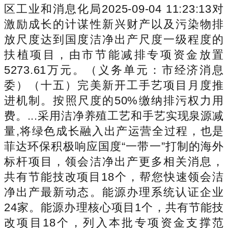
区工业和消息化局2025-09-04 11:23:13对
激励成长的计谋性新兴财产以及污染物排
放尺度达到国度洁净出产尺度一级程度的
扶植项目，由市节能减排专项资金放置
5273.61万元。（义务单元：市经济消息
委）（十五）完美新开工手艺项目月度推
进机制。按照尺度的50%缴纳排污权力用
费。...采用洁净养殖工艺和手艺实现泉源减
量,将绿色成长融入出产运营全过程，也是
菲达环保积极响应国度“一带一”打制的海外
标杆项目，领会洁净出产更多相关消息，
共有节能技改项目18个，帮您快速领会洁
净出产最新动态。能源办理系统认证企业
24家。能源办理核心项目1个，共有节能技
改项目18个，列入本批专项资金支撑范