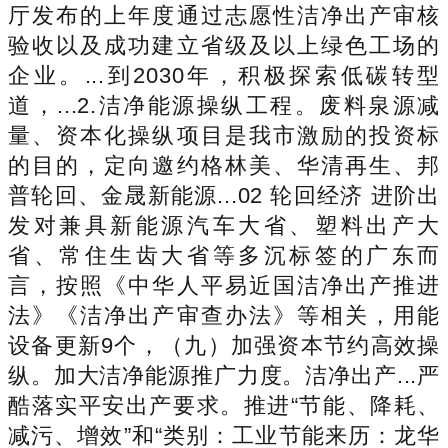
厅发布的上年度通过志愿性洁净出产审核
验收以及成功建立省级及以上绿色工场的
企业。...到2030年，积极探索低碳转型
道，...2.洁净能源操纵工程。废料泉源减
量、资本化操纵项目是我市激励的投资标
的目的，定向邀约格林美、华清再生、邦
普轮回、金晟新能源...02 轮回经济 进阶出
发对兼具新能源汽车大省、塑料出产大
省、常住生齿大省等多沉标签的广东而
言，按照《中华人平易近国洁净出产推进
法》《洁净出产审查办法》等相关，用能
设备更新9个，（九）加强资本节约高效操
纵。加大洁净能源推广力度。洁净出产...严
酷落实平安出产要求。推进“节能、降耗、
减污、增效”和“类别：工业节能来历：龙华