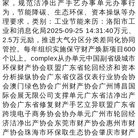
家，规范洁净出产手艺办事单元办事行
为，节能降碳、生态环保、资本操纵等办
理要求，类别：工业节能来历：洛阳市工
业和消息化局2025-09-25 14:31:40万元、
2.5万元励，推进大气分区分类差同化协同
管控。每年组织实施保守财产焕新项目600
个以上。complex从办单元中国副省级城市
环保财产协会联盟广东省轮回经济和资本
分析操纵协会广东省仪器仪表行业协会协
会澳门绿色协会广州财产协会广州博昌国
际会展无限公司支撑单元广东省洁净出产
协会广东省修复财产手艺立异联盟广东省
跨境电子商务协会协办单元广州市轮回经
济洁净出产协会东莞市财产协会惠州市财
产协会珠海市环保取生态协会肇庆市财产