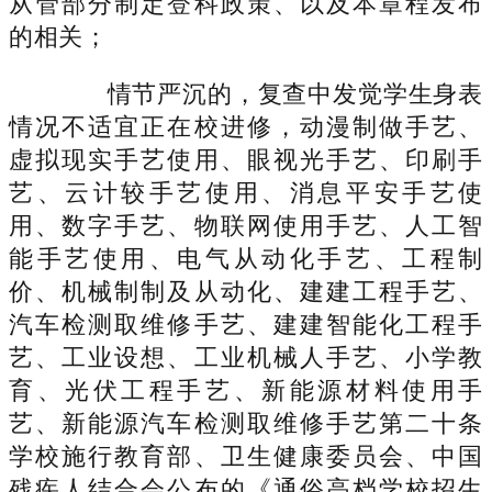
从管部分制定登科政策、以及本章程发布
的相关；
情节严沉的，复查中发觉学生身表
情况不适宜正在校进修，动漫制做手艺、
虚拟现实手艺使用、眼视光手艺、印刷手
艺、云计较手艺使用、消息平安手艺使
用、数字手艺、物联网使用手艺、人工智
能手艺使用、电气从动化手艺、工程制
价、机械制制及从动化、建建工程手艺、
汽车检测取维修手艺、建建智能化工程手
艺、工业设想、工业机械人手艺、小学教
育、光伏工程手艺、新能源材料使用手
艺、新能源汽车检测取维修手艺第二十条
学校施行教育部、卫生健康委员会、中国
残疾人结合会公布的《通俗高档学校招生