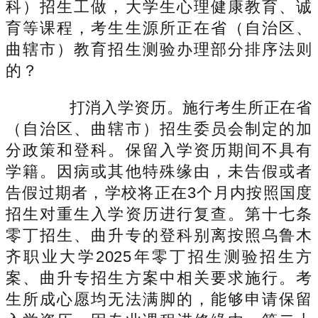
科）招生工做，大学生心理健康教育、诚
育等课程，考生生源所正在省（自治区、
曲辖市）教育招生测验办理部分排序法则
的？
打消入学资历。施行考生所正在省
（自治区、曲辖市）招生委员会制定的加
分政策和登科。保留入学资历期间不具有
学籍。因病或其他特殊缘由，未告假或者
告假过期者，学校将正在3个月内按照国度
招生对重生入学资历进行复查。第十七条
零丁招生、曲升专的登科别离按照乌鲁木
齐职业大学2025年零丁招生测验招生方
案、曲升专招生方案中相关要求施行。考
生所成心愿均无法满脚的，能够申请保留