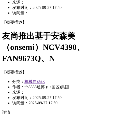
来源：
发布时间：
2025-09-27 17:59
访问量：
【概要描述】
友尚推出基于安森美
（onsemi）NCV4390、
FAN9673Q、N
【概要描述】
分类：
机械自动化
作者：itb8888通博·(中国区)集团
来源：
发布时间：
2025-09-27 17:59
访问量：
2025-09-27 17:59
详情