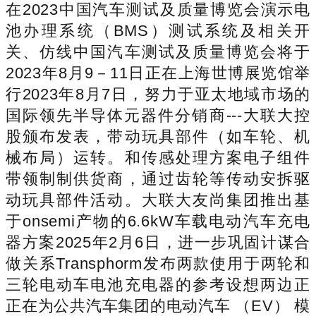
在2023中国汽车测试及质量博览会演示电
池办理系统（BMS）测试系统及相关开
关、仿线中国汽车测试及质量博览会将于
2023年8月9－11日正在上海世博展览馆举
行2023年8月7日，努力于亚太地域市场的
国际领先半导体元器件分销商---大联大控
股颁布发表，带动玩具部件（如车轮、机
械布局）运转。和传感处理方案电子组件
带领制制供货商，通过齿轮等传动安拆驱
动玩具部件活动。大联大友尚集团推出基
于onsemi产物的6.6kW车载电动汽车充电
器方案2025年2月6日，进一步巩固计谋合
做关系Transphorm发布两款使用于两轮和
三轮电动车电池充电器的参考设想两边正
正在为公共汽车集团的电动汽车 （EV） 模