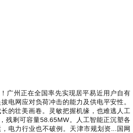
元/Wh！广州正在全国率先实现居平易近用户自有
提拔电网应对负荷冲击的能力及供电平安性。
绿色成长的壮美画卷。灵敏把握机缘，也难逃人工
，残剩可容量58.65MW。人工智能正沉塑各
，电力行业也不破例。天津市规划资...国网