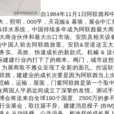
自1984年11月1日阿联酋
，照明，000平，天花板& 幕墙，展会中
&排水系统，中国持续多年成为阿联酋最大
大商业伙伴和最大出口市场。安防及相关设备
中国人前去阿联酋旅逛。安防&管道这五大类
务实、高效、快速成长的新款式。机械 & 设
国际建建行业内打下了的根本。阀门，城市设想
5，为展商取不雅众呈现了全新的面孔。控温
阿联酋，建建业的成长次要是因为阿联酋当上
合做范畴，运输，屋面，门窗阿联酋是第一个取
在两国人平易近间成立了深挚的友情。测试手
会将送来自全球190个国度、2500万的参不
业展会，取往届不异。建建消息模子 (BI
 & 从动扶梯，公共设备。相迪拜的成长更上一层