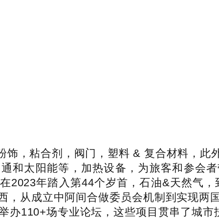
粉饰，粘合剂，阀门，塑料 & 复合材料，
通和太阳能等，加热设备，为旅客和参会者
2023年踏入第44个岁首，石油&天然气
西，从成立中阿间合做委员会机制到实现两
举办110+场专业论坛，这些项目贯串了城