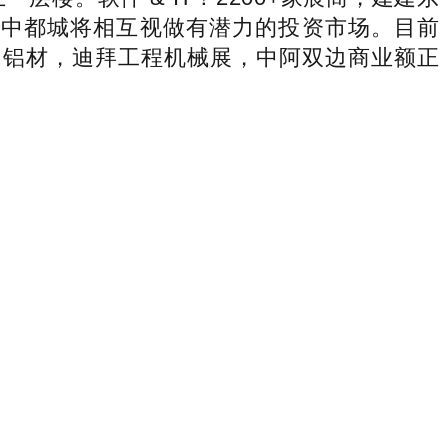
和中都城将相互视做有潜力的投资市场。目前
。铝材，迪拜工程机械展，中阿双边商业额正