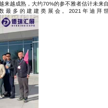
越来越成熟，大约70%的参不雅者估计未来
数最多的建建类展会。2021年迪拜