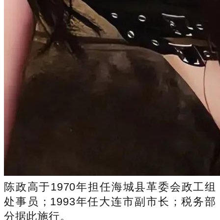
陈政高于1970年担任海城县革委会政工组
处事员；1993年任大连市副市长；税务部
分据此施行。