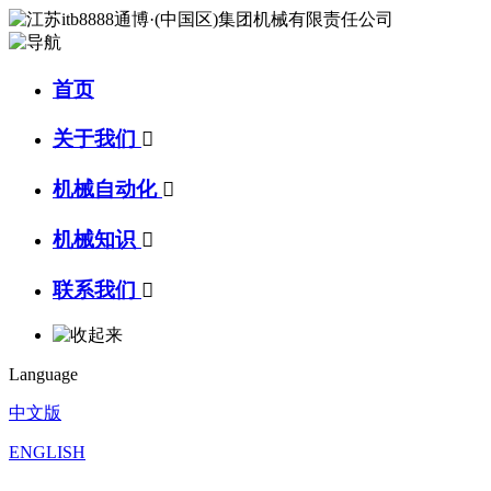
首页
关于我们

机械自动化

机械知识

联系我们

Language
中文版
ENGLISH