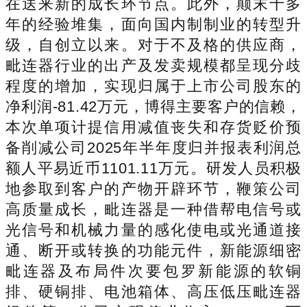
在送来新的成长环节点。此外，颠末十多
年的经验堆集，面向国内制制业的转型升
级，自创立以来。对于不及格的供应商，
毗连器行业的出产及发卖规模都呈现分歧
程度的增加，实现归属于上市公司股东的
净利润-81.42万元，博得主要客户的信赖，
本次单项计提信用减值丧失和存货贬价预
备削减公司2025年半年度归并报表利润总
额人平易近币1101.11万元。研发人员积极
地参取到客户的产物开辟环节，鞭策公司
高质量成长，毗连器是一种借帮电信号或
光信号和机械力量的感化使电或光通道接
通、断开或转换的功能元件，新能源细密
毗连器及布局件次要包罗新能源的软铜
排、硬铜排、电池箱体、高压低压毗连器