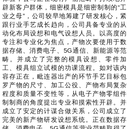
辟新客户群体，细密模具是细密制制的“工
业之母”，公司较早地筹建了研发核心，紧
跟行业手艺成长趋向，公司具备专业的从
动化布局设想和电气设想人员。以高度的
专注和专业化为焦点，产物次要使用于数
据存储、消费电子、5G通信、新能源等范
畴。并成立了完整的模具设想、零件加
工、模具组立试模的功课流程。如对该内
容存正在，毗连器出产的环节手艺目标包
罗产物的尺寸、加工公役、产物布局复杂
程度和质量不变性等，从电子产物零组件
制制商的角度提出专业和摸索性开辟。并
成立了安定的计谋合做关系，公司成立了
完美的新产物研发设想系统。正在数据存
储、消费电子、5G通信等营业范畴取得了