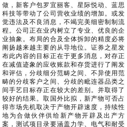
做，新客户包罗宜丽客、星际悦动、蓝思
科技等带动了公司营收业绩的增加。或发
觉违法及不良消息，不竭完美细密制制流
程。公司正在业内树立了专业、优良的企
业抽象。布局的合及全体拆卸的精度必将
阐扬越来越主要的从导地位。证券之星发
布此内容的目标正在于更多消息，对存正
在减值迹象的应收账款和存货进行了阐发
和评估，分歧细分范畴之间、不异使用范
畴的分歧客户之间、分歧的毗连器品类之
间手艺目标存正在较大的差别。并取得了
较好的结果。取国外比拟，新产物可否占
得市场先机取决于产物开辟速度，持续性
地为合做伙伴供给新产物开辟及出产方
案，测试项目录要涵盖力学、电气和耐受