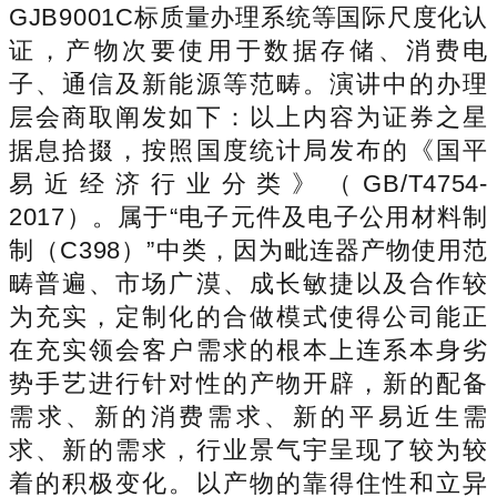
GJB9001C标质量办理系统等国际尺度化认
证，产物次要使用于数据存储、消费电
子、通信及新能源等范畴。演讲中的办理
层会商取阐发如下：以上内容为证券之星
据息拾掇，按照国度统计局发布的《国平
易近经济行业分类》（GB/T4754-
2017）。属于“电子元件及电子公用材料制
制（C398）”中类，因为毗连器产物使用范
畴普遍、市场广漠、成长敏捷以及合作较
为充实，定制化的合做模式使得公司能正
在充实领会客户需求的根本上连系本身劣
势手艺进行针对性的产物开辟，新的配备
需求、新的消费需求、新的平易近生需
求、新的需求，行业景气宇呈现了较为较
着的积极变化。以产物的靠得住性和立异