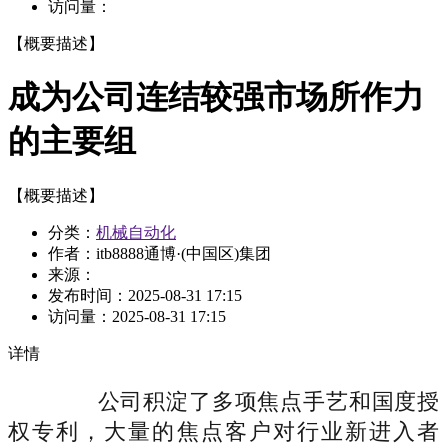
访问量：
【概要描述】
成为公司连结较强市场所作力
的主要组
【概要描述】
分类：
机械自动化
作者：itb8888通博·(中国区)集团
来源：
发布时间：
2025-08-31 17:15
访问量：
2025-08-31 17:15
详情
公司积淀了多项焦点手艺和国度授
权专利，大量的焦点客户对行业新进入者