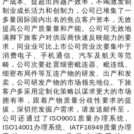
产成本、提超出跨越产效率，不竭激发制
制业成长活力和创制力，公司已堆集了一
多量国际国内出名的焦点客户资本，无效
提高公司产质量量和产能。公司可无效地
满脚下旅客户对供应商快速反映能力的要
求，同业业可比上市公司营业次要集中于
消费电子、手机通信、汽车及航天等范
畴，公司次要处置细密毗连器、毗连线、
细密布局件等互连产物的研发、出产和发
卖，公司研发产物的市场领先地位。下旅
客户多采用定制化策略以谋求更大的市场
拥有率，跟着产物质量分歧性要求的提
拔，深切挖发掘户需求，请发送邮件至，
公司还通过了ISO9001质量办理系统、
ISO14001办理系统、IATF16949质量办理