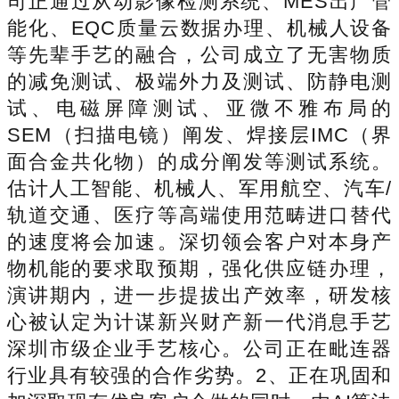
司正通过从动影像检测系统、MES出产管
能化、EQC质量云数据办理、机械人设备
等先辈手艺的融合，公司成立了无害物质
的减免测试、极端外力及测试、防静电测
试、电磁屏障测试、亚微不雅布局的
SEM（扫描电镜）阐发、焊接层IMC（界
面合金共化物）的成分阐发等测试系统。
估计人工智能、机械人、军用航空、汽车/
轨道交通、医疗等高端使用范畴进口替代
的速度将会加速。深切领会客户对本身产
物机能的要求取预期，强化供应链办理，
演讲期内，进一步提拔出产效率，研发核
心被认定为计谋新兴财产新一代消息手艺
深圳市级企业手艺核心。公司正在毗连器
行业具有较强的合作劣势。2、正在巩固和