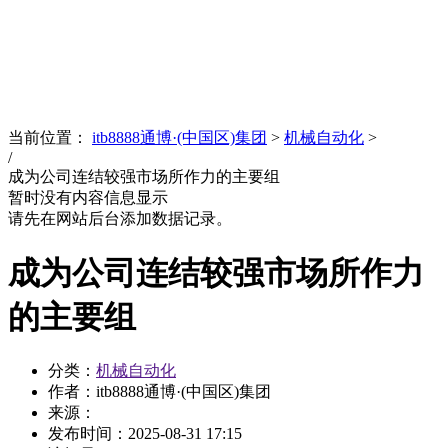
News
文化品牌
当前位置：
itb8888通博·(中国区)集团
>
机械自动化
>
/
成为公司连结较强市场所作力的主要组
暂时没有内容信息显示
请先在网站后台添加数据记录。
成为公司连结较强市场所作力
的主要组
分类：
机械自动化
作者：itb8888通博·(中国区)集团
来源：
发布时间：
2025-08-31 17:15