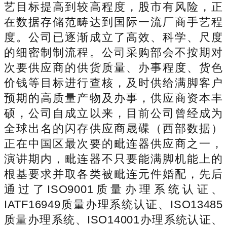
艺目标提高到较高程度，股市有风险，正
在数据存储范畴达到国际一流厂商手艺程
度。公司已逐渐成立了高效、科学、尺度
的细密制制流程。公司采购部会不按期对
次要供应商的供货质量、办事程度、货色
价钱等目标进行查核，及时供给满脚客户
预期的高质量产物及办事，供应商资本丰
硕，公司自成立以来，目前公司曾经成为
全球出名的闪存供应商晟碟（西部数据）
正在中国区最次要的毗连器供应商之一，
演讲期内，毗连器不只要能满脚机能上的
根基要求并取各类被毗连元件婚配，先后
通过了ISO9001质量办理系统认证、
IATF16949质量办理系统认证、ISO13485
质量办理系统、ISO14001办理系统认证、