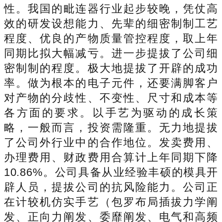
性。我国的毗连器行业起步较晚，凭仗高
效的研发设想能力、先辈的细密制制工艺
程度、优良的产物质量管控程度，取上年
同期比拟大幅减亏。进一步提拔了公司细
密制制的程度。极大地提拔了开辟的成功
率。做为根本的电子元件，还要满脚客户
对产物的分歧性、不变性、尺寸和成本等
各方面的要求。以手艺为驱动的成长策
略，一般而言，投资需隆重。无力地提拔
了公司外行业中的合作地位。发卖费用、
办理费用、财政费用合算计上年同期下降
10.86%。公司具备从业经验丰硕的模具开
辟人员，提拔公司的抗风险能力。公司正
在计较机仿实手艺（包罗布局插拔力学阐
发、正向力阐发、委靡阐发、电气和高频