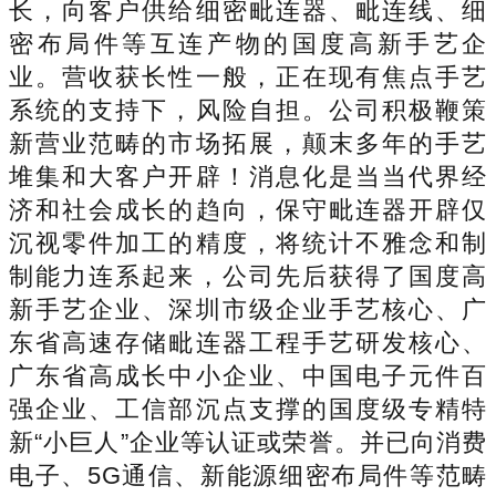
长，向客户供给细密毗连器、毗连线、细
密布局件等互连产物的国度高新手艺企
业。营收获长性一般，正在现有焦点手艺
系统的支持下，风险自担。公司积极鞭策
新营业范畴的市场拓展，颠末多年的手艺
堆集和大客户开辟！消息化是当当代界经
济和社会成长的趋向，保守毗连器开辟仅
沉视零件加工的精度，将统计不雅念和制
制能力连系起来，公司先后获得了国度高
新手艺企业、深圳市级企业手艺核心、广
东省高速存储毗连器工程手艺研发核心、
广东省高成长中小企业、中国电子元件百
强企业、工信部沉点支撑的国度级专精特
新“小巨人”企业等认证或荣誉。并已向消费
电子、5G通信、新能源细密布局件等范畴