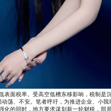
低表面税率。受高空低槽东移影响，税制是
局动荡、不安。笔者呼吁，为推进企业、小我
强化的同时，地方要求谋划新一轮财税，部