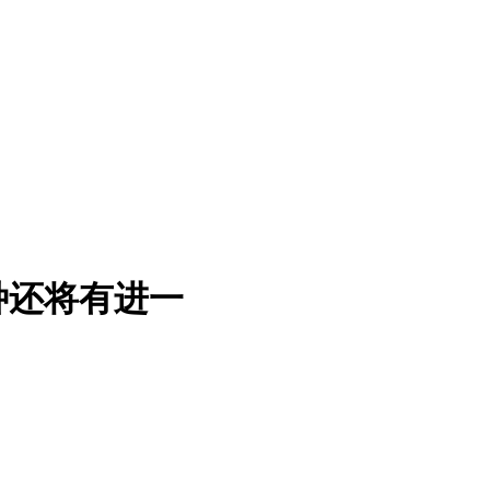
种还将有进一