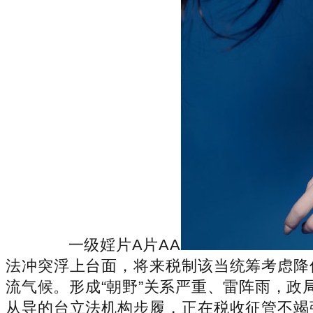
一级婬片A片AA
法冲突浮上台面，将来税制该当统筹考虑降
流气候。形成“朝野”关系严重、雷阵雨，政
从导的台立法机构步履，正在税收征管不竭