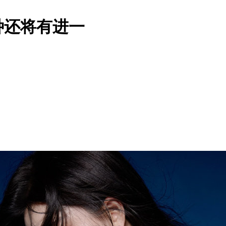
种还将有进一