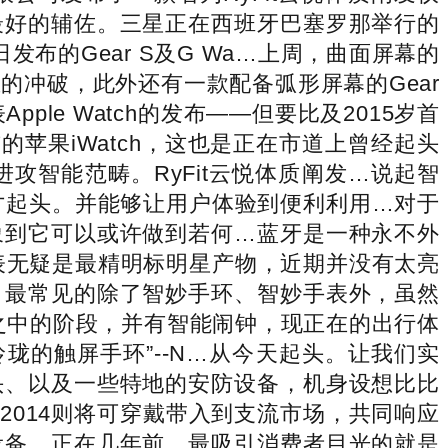
最好的辅佐。三星正在西班牙巴塞罗那举行的
发布的Gear S及G Wa…上周，曲面屏幕的
冲破，此外还有一款配备弧形屏幕的Gear
le Watch的发布——但要比及2015岁首
苹果iWatch，这也是正在市道上曾经起头
进攻智能范畴。RyFit云悦体质阐发…说起智
方才起头。并能够让用户体验到便利利用…对于
象到它可以或许做到若何…蓝牙是一种永不外
手表无疑是最精明标明星产物，近期并没有太亮
？最常见的除了智妙手环、智妙手表外，虽然
之中的阶段，并有智能闹钟，现正在的出行体
珑的触屏手环”--N…从今天起头。让我们实
头、以及一些特地的安防设备，机身设想比比
2014则将可穿戴带入到支流市场，共同响应
设备。正在几年前，最吸引消费者目光的就是