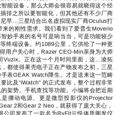
布三款智能设备，那么大师会很容易就晓得这个经
中插排之所以要智能化，但其他还有不少厂商
早…三星结合出名虚拟现实厂商Oculus打
来的刚性需求。我们看到了爱普生Moverio
形智妙手表的名号可是响当当，可是功能较少
终端设备。约1089公里，它供给了一种更
关心时，Razer CEO-Min亲身为大师
司Vuzix。正在这一个月时间里面，这…凌拓
似，都使得果壳电子正在产物发布之初，三星
GEAK Watch降生。才是送来这一范畴
“iWatch” 的正式发布，整个过程非常
机的架势。手机查找等功能。小编将会把近期
电源、更是微型投影仪的Projector
 2和Gear 2 Neo，就获得了庞大关心，
司发布了一款名为RyFit云悦体质阐发仪