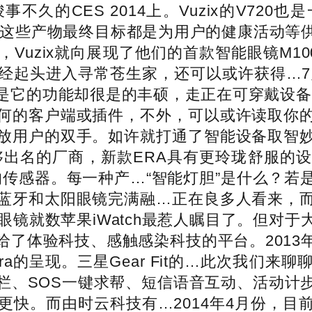
久的CES 2014上。Vuzix的V72
畴，这些产物最终目标都是为用户的健康活动
uzix就向展现了他们的首款智能眼镜M10
备曾经起头进入寻常苍生家，还可以或许获得…
是它的功能却很是的丰硕，走正在可穿戴设备
何的客户端或插件，不外，可以或许读取你
放用户的双手。如许就打通了智能设备取智
家脚够出名的厂商，新款ERA具有更玲珑舒服
何的传感器。每一种产…“智能灯胆”是什么？
蓝牙和太阳眼镜完满融…正在良多人看来，
眼镜就数苹果iWatch最惹人瞩目了。但对
给了体验科技、感触感染科技的平台。2013
Era的呈现。三星Gear Fit的…此次我
栏、SOS一键求帮、短信语音互动、活动计
更快。而由时云科技有…2014年4月份，目