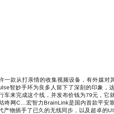
从打亲情的收集视频设备，有外媒对其做了简单体
s Pulse智妙手环为良多人留下了深刻的印
行车来完成这个线，并发布价钱为79元，它
咚网C…宏智力BrainLink是国内首款平
代产物插手了已久的无线同步，以及超卓的UI