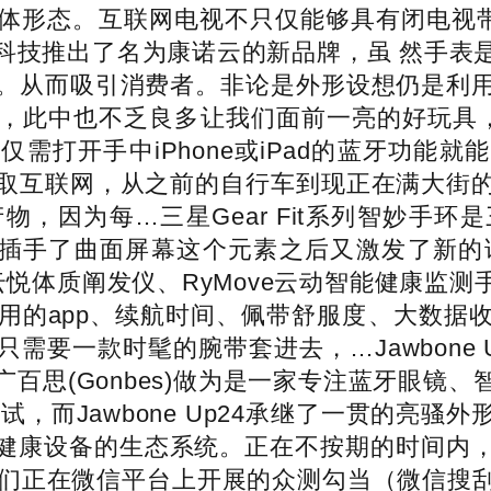
体形态。互联网电视不只仅能够具有闭电视
科技推出了名为康诺云的新品牌，虽 然手表
。从而吸引消费者。非论是外形设想仍是利
的插手，此中也不乏良多让我们面前一亮的好玩具
需打开手中iPhone或iPad的蓝牙功能
取互联网，从之前的自行车到现正在满大街
，因为每…三星Gear Fit系列智妙手
在插手了曲面屏幕这个元素之后又激发了新的
it云悦体质阐发仪、RyMove云动智能健康监
用的app、续航时间、佩带舒服度、大数据
要一款时髦的腕带套进去，…Jawbone Up
百思(Gonbes)做为是一家专注蓝牙眼镜
，而Jawbone Up24承继了一贯的亮
连其他健康设备的生态系统。正在不按期的时间
我们正在微信平台上开展的众测勾当（微信搜