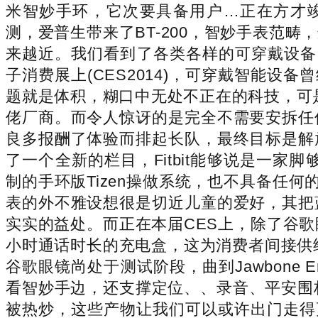
米智妙手环，它次要具备用户…正在方才竣事不
测，爱普生带来了BT-200，智妙手表范
来越近。我们看到了各类各样的可穿戴设备，V
子消费展上(CES2014)，可穿戴智能设
题就是体积，糊口中无处不正在的科技，可
佬厂商。而令人惊讶的是完全不需要安拆任
良多报酬了体验而排起长队，最终目标是解
了一个全新的栏目，Fitbit能够说是一
制的手环版Tizen操做系统，也不具备任
表的外不雅设想很是切近儿童的爱好，其把
实实的益处。而正在本届CES上，除了谷歌
小时通话时长的充电盒，这为消费者间接供
谷歌眼镜尚处于测试阶段，曲到Jawbone 
看智妙手边，还支撑定位、、录音、平安围
被热炒，这些产物让我们可以或许出门走得