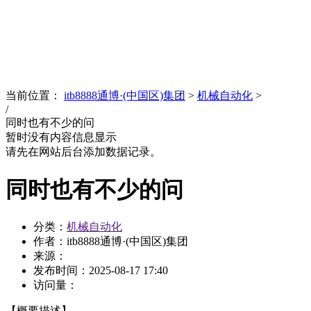
News
文化品牌
当前位置：
itb8888通博·(中国区)集团
>
机械自动化
>
/
同时也有不少的问
暂时没有内容信息显示
请先在网站后台添加数据记录。
同时也有不少的问
分类：
机械自动化
作者：itb8888通博·(中国区)集团
来源：
发布时间：
2025-08-17 17:40
访问量：
【概要描述】