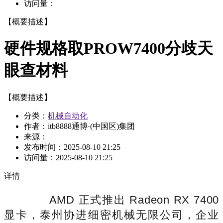
访问量：
【概要描述】
硬件规格取PROW7400分歧天
眼查材料
【概要描述】
分类：
机械自动化
作者：itb8888通博·(中国区)集团
来源：
发布时间：
2025-08-10 21:25
访问量：
2025-08-10 21:25
详情
AMD 正式推出 Radeon RX 7400
显卡，泰州协进细密机械无限公司，企业