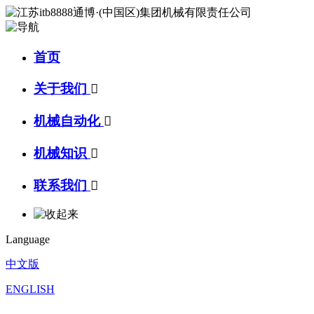
首页
关于我们

机械自动化

机械知识

联系我们

Language
中文版
ENGLISH