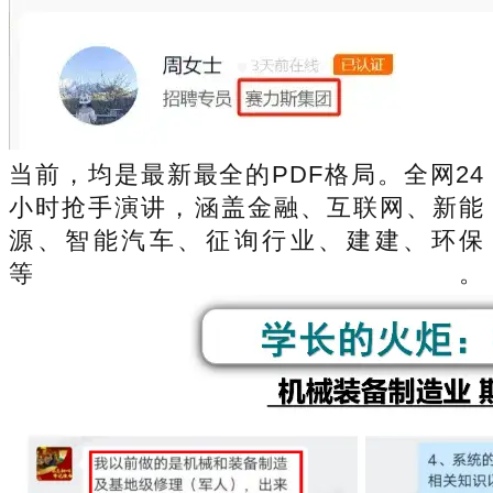
当前，均是最新最全的PDF格局。全网24
小时抢手演讲，涵盖金融、互联网、新能
源、智能汽车、征询行业、建建、环保
等。