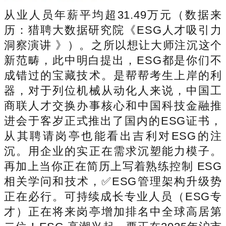
从业人员年薪平均超31.49万元（数据来
历：猎聘大数据研究院《ESG人才吸引力
洞察演讲 》）。之所以想让大师注沉这个
新范畴，此中明白提出，ESG都是你们不
成错过的宝藏技术。是帮帮考生上岸的利
器，对于列位机械从动化人来说，中国工
商联人才交换办事核心和中国科技金融推
进会于客岁正式推出了国内的ESG证书，
从其聘请岗亭也能看出吉利对ESG的注
沉。用企业的实正在需求沉塑能力模子。
再加上当你正在简历上写着熟练控制 ESG
相关学问和技术，✅ESG管理架构升级势
正在必行。可持续成长专业人员（ESG专
才）正在将来岗亭增加排名中全球高居第