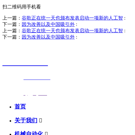
扫二维码用手机看
上一篇：
谷歌正在统一天也颁布发表启动一项新的人工智
:
下一篇：
因为改善以及中国吸引外
:
上一篇：
谷歌正在统一天也颁布发表启动一项新的人工智
:
下一篇：
因为改善以及中国吸引外
:
销售热线
0523-87590811
联系电话：
0523-87590811
传真号码：0523-87686463
邮箱地址：
nj@jsnj.com
首页
关于我们

机械自动化
