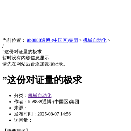
News
文化品牌
当前位置：
itb8888通博·(中国区)集团
>
机械自动化
>
/
”这份对证量的极求
暂时没有内容信息显示
请先在网站后台添加数据记录。
”这份对证量的极求
分类：
机械自动化
作者：itb8888通博·(中国区)集团
来源：
发布时间：
2025-08-07 14:56
访问量：
【概要描述】