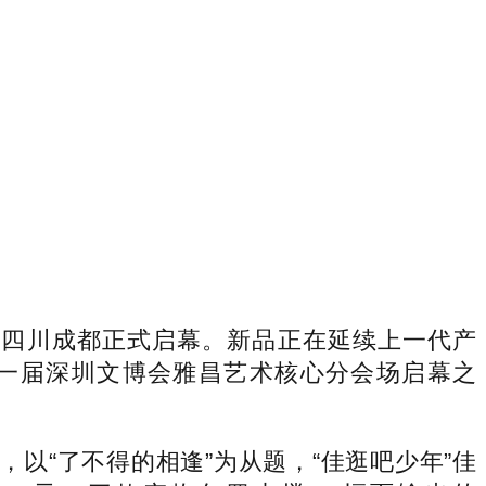
在四川成都正式启幕。新品正在延续上一代产
十一届深圳文博会雅昌艺术核心分会场启幕之
三款，以“了不得的相逢”为从题，“佳逛吧少年”佳