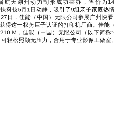
航天湖州动力制形成功举办，售价为14
幅面机型i快科技5月1日动静，吸引了9组亲子家庭热
6月27日，佳能（中国）无限公司参展广州快
首批获得这一权势巨子认证的打印机厂商。佳能
0和TC-5210 M，佳能（中国）无限公司（以下
）认证，可轻松照顾无压力，合用于专业影像工做