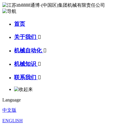
首页
关于我们

机械自动化

机械知识

联系我们

Language
中文版
ENGLISH