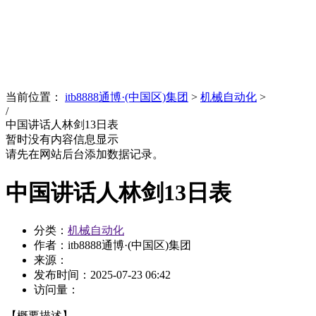
News
文化品牌
当前位置：
itb8888通博·(中国区)集团
>
机械自动化
>
/
中国讲话人林剑13日表
暂时没有内容信息显示
请先在网站后台添加数据记录。
中国讲话人林剑13日表
分类：
机械自动化
作者：itb8888通博·(中国区)集团
来源：
发布时间：
2025-07-23 06:42
访问量：
【概要描述】