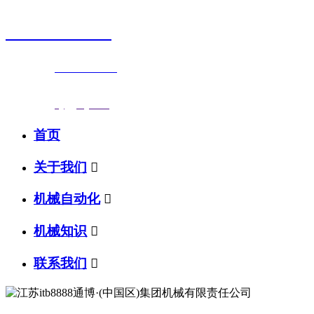
0523-87590811
联系电话：
0523-87590811
传真号码：0523-87686463
邮箱地址：
nj@jsnj.com
首页
关于我们

机械自动化

机械知识

联系我们
