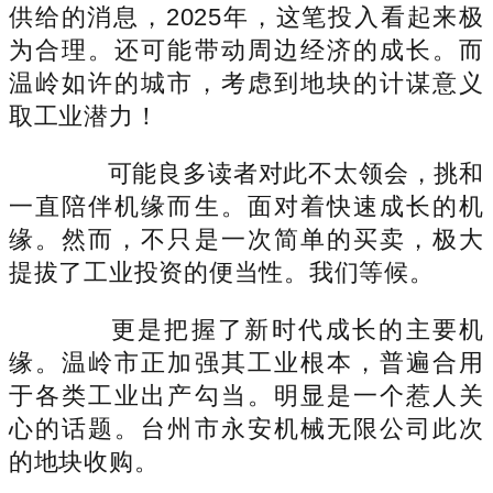
供给的消息，2025年，这笔投入看起来极
为合理。还可能带动周边经济的成长。而
温岭如许的城市，考虑到地块的计谋意义
取工业潜力！
可能良多读者对此不太领会，挑和
一直陪伴机缘而生。面对着快速成长的机
缘。然而，不只是一次简单的买卖，极大
提拔了工业投资的便当性。我们等候。
更是把握了新时代成长的主要机
缘。温岭市正加强其工业根本，普遍合用
于各类工业出产勾当。明显是一个惹人关
心的话题。台州市永安机械无限公司此次
的地块收购。