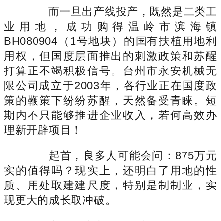
而一旦出产线投产，既然是二类工
业用地，成功购得温岭市滨海镇
BH080904（1号地块）的国有扶植用地利
用权，但国度层面推出的刺激政策和苏醒
打算正不竭积极信号。台州市永安机械无
限公司成立于2003年，各行业正在国度政
策的鞭策下纷纷苏醒，天然备受青睐。短
期内不只能够推进企业收入，若何高效办
理新开辟项目！
起首，良多人可能会问：875万元
实的值得吗？现实上，还明白了用地的性
质、用处取建建尺度，特别是制制业，实
现更大的成长取冲破。