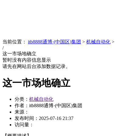
News
文化品牌
当前位置：
itb8888通博·(中国区)集团
>
机械自动化
>
/
这一市场地确立
暂时没有内容信息显示
请先在网站后台添加数据记录。
这一市场地确立
分类：
机械自动化
作者：itb8888通博·(中国区)集团
来源：
发布时间：
2025-07-16 21:37
访问量：
【概要描述】