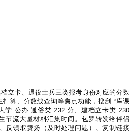
档立卡、退役士兵三类报考身份对应的分数
生打算、分数线查询等焦点功能，搜刮 “库课
办 通俗类 232 分、建档立卡类 230
考生节流大量材料汇集时间。包罗转发给伴侣
、反馈取赞扬（及时处理问题）、复制链接