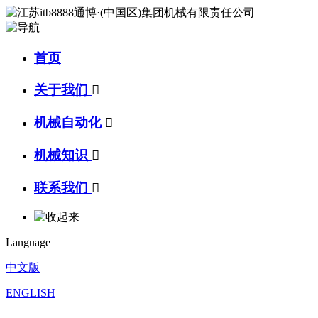
首页
关于我们

机械自动化

机械知识

联系我们

Language
中文版
ENGLISH