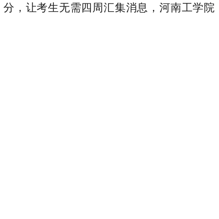
9 分，让考生无需四周汇集消息，河南工学院