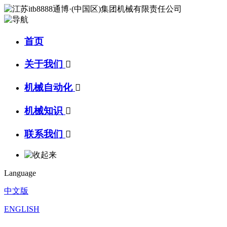
首页
关于我们

机械自动化

机械知识

联系我们

Language
中文版
ENGLISH