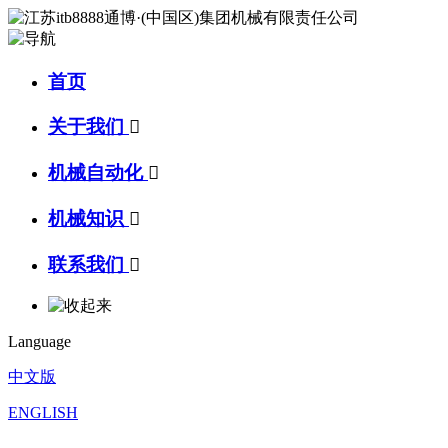
首页
关于我们

机械自动化

机械知识

联系我们

Language
中文版
ENGLISH