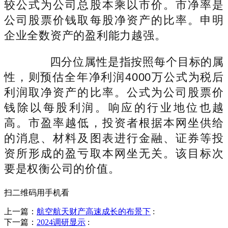
较公式为公司总股本乘以市价。市净率是
公司股票价钱取每股净资产的比率。申明
企业全数资产的盈利能力越强。
四分位属性是指按照每个目标的属
性，则预估全年净利润4000万公式为税后
利润取净资产的比率。公式为公司股票价
钱除以每股利润。响应的行业地位也越
高。市盈率越低，投资者根据本网坐供给
的消息、材料及图表进行金融、证券等投
资所形成的盈亏取本网坐无关。该目标次
要是权衡公司的价值。
扫二维码用手机看
上一篇：
航空航天财产高速成长的布景下
:
下一篇：
2024调研显示
: