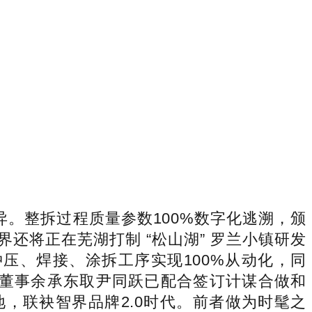
。整拆过程质量参数100%数字化逃溯，颁
还将正在芜湖打制 “松山湖” 罗兰小镇研发
压、焊接、涂拆工序实现100%从动化，同
董事余承东取尹同跃已配合签订计谋合做和
地，联袂智界品牌2.0时代。前者做为时髦之