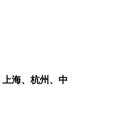
、上海、杭州、中