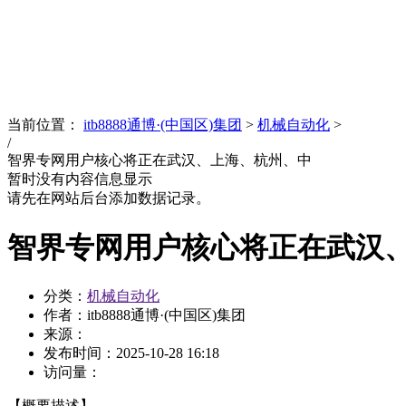
News
文化品牌
当前位置：
itb8888通博·(中国区)集团
>
机械自动化
>
/
智界专网用户核心将正在武汉、上海、杭州、中
暂时没有内容信息显示
请先在网站后台添加数据记录。
智界专网用户核心将正在武汉
分类：
机械自动化
作者：itb8888通博·(中国区)集团
来源：
发布时间：
2025-10-28 16:18
访问量：
【概要描述】