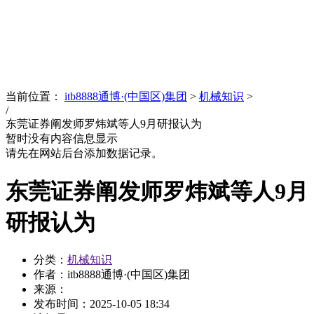
News
文化品牌
当前位置：
itb8888通博·(中国区)集团
>
机械知识
>
/
东莞证券阐发师罗炜斌等人9月研报认为
暂时没有内容信息显示
请先在网站后台添加数据记录。
东莞证券阐发师罗炜斌等人9月
研报认为
分类：
机械知识
作者：itb8888通博·(中国区)集团
来源：
发布时间：
2025-10-05 18:34