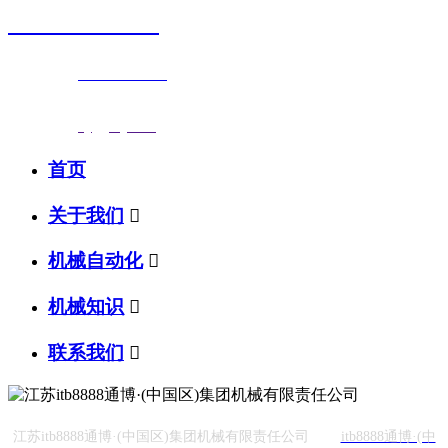
0523-87590811
联系电话：
0523-87590811
传真号码：0523-87686463
邮箱地址：
nj@jsnj.com
首页
关于我们

机械自动化

机械知识

联系我们

江苏itb8888通博·(中国区)集团机械有限责任公司
itb8888通博·(中