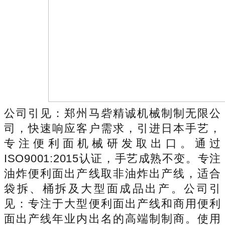
公司引见：郑州马砦精诚机械制制无限公
司，快速响应客户需求，引进日本手艺，
专注便利面机械研发取出口。通过
ISO9001:2015认证，手艺成熟不变。专注
油炸便利面出产线取非油炸出产线，适合
袋拆、桶拆及大型面成品出产。公司引
见：专注于大型便利面出产线和商用便利
面出产线年业内出名的高端制制商。使用