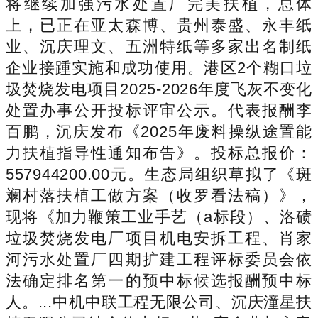
将继续加强污水处置厂完美扶植，总体
上，已正在亚太森博、贵州泰盛、永丰纸
业、沉庆理文、五洲特纸等多家出名制纸
企业接踵实施和成功使用。港区2个糊口垃
圾焚烧发电项目2025-2026年度飞灰不变化
处置办事公开投标评审公示。代表报酬李
百鹏，沉庆发布《2025年废料操纵途置能
力扶植指导性通知布告》。投标总报价：
557944200.00元。生态局组织草拟了《斑
斓村落扶植工做方案（收罗看法稿）》，
现将《加力鞭策工业手艺（a标段）、洛碛
垃圾焚烧发电厂项目机电安拆工程、肖家
河污水处置厂四期扩建工程评标委员会依
法确定排名第一的预中标候选报酬预中标
人。...中机中联工程无限公司、沉庆潼星扶