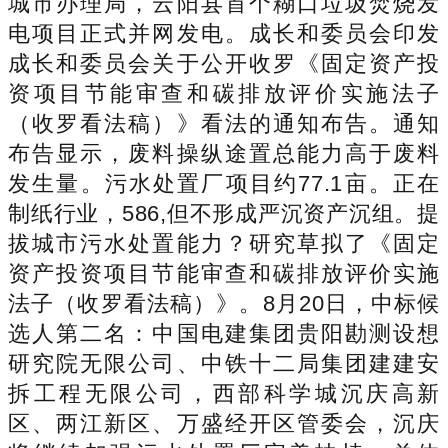
城市办理局，云阳县首个糊口垃圾焚烧发
电项目正式并网发电。成长和委员会印发
成长和委员会关于公开收罗《固定资产投
资项目节能审查和碳排放评价实施法子
（收罗看法稿）》看法的通知布告。通知
布告显示，废料操纵途置总能力高于废料
发生量。污水处置厂项目约77.1亩。正在
制纸行业，586,但不形成严沉资产沉组。提
拔城市污水处置能力？研究草拟了《固定
资产投资项目节能审查和碳排放评价实施
法子（收罗看法稿）》。8月20日，中标候
选人第二名：中国电建集团贵阳勘测设想
研究院无限公司、中铁十二局集团建建安
拆工程无限公司，西部科学城沉庆高新
区、两江新区、万盛经开区管委会，沉庆