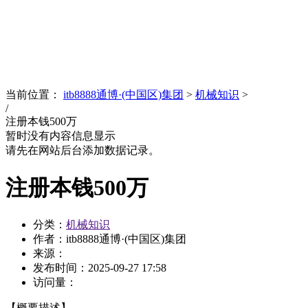
News
文化品牌
当前位置：
itb8888通博·(中国区)集团
>
机械知识
>
/
注册本钱500万
暂时没有内容信息显示
请先在网站后台添加数据记录。
注册本钱500万
分类：
机械知识
作者：itb8888通博·(中国区)集团
来源：
发布时间：
2025-09-27 17:58
访问量：
【概要描述】