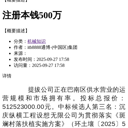
注册本钱500万
【概要描述】
分类：
机械知识
作者：itb8888通博·(中国区)集团
来源：
发布时间：
2025-09-27 17:58
访问量：
2025-09-27 17:58
详情
提拔公司正在巴南区供水营业的运
营规模和市场拥有率。投标总报价：
512523000.00元。中标候选人第三名：沉
庆纵横工程设想无限公司为贯彻落实《斑
斓村落扶植实施方案》（环土壤〔2025〕5