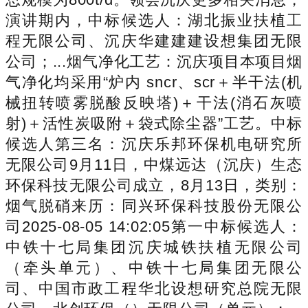
演讲期内，中标候选人：湖北振业扶植工
程无限公司、沉庆华建建建设想集团无限
公司；...烟气净化工艺：沉庆项目本项目烟
气净化均采用“炉内 sncr、scr＋半干法(机
械扭转喷雾脱酸反映塔)＋干法(消石灰喷
射)＋活性炭吸附＋袋式除尘器”工艺。中标
候选人第三名：沉庆乐邦环保机电研究所
无限公司9月11日，中煤远达（沉庆）生态
环保科技无限公司成立，8月13日，类别：
烟气脱硝来历：同兴环保科技股份无限公
司2025-08-05 14:02:05第一中标候选人：
中铁十七局集团沉庆城铁扶植无限公司
（牵头单元）、中铁十七局集团无限公
司、中国市政工程华北设想研究总院无限