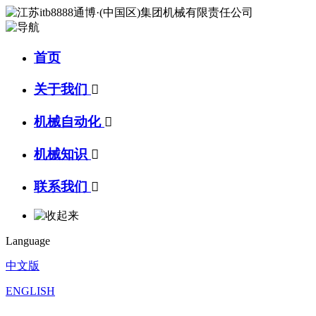
首页
关于我们

机械自动化

机械知识

联系我们

Language
中文版
ENGLISH