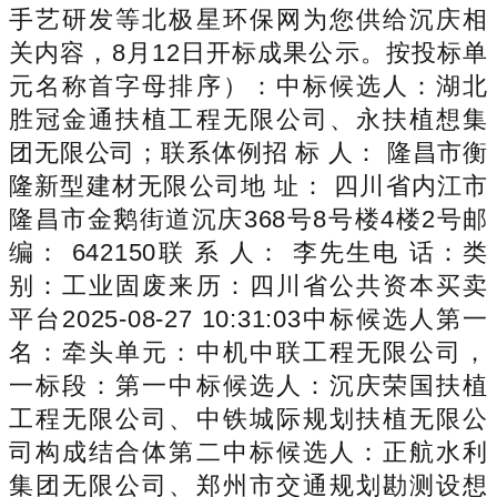
手艺研发等北极星环保网为您供给沉庆相
关内容，8月12日开标成果公示。按投标单
元名称首字母排序）：中标候选人：湖北
胜冠金通扶植工程无限公司、永扶植想集
团无限公司；联系体例招 标 人： 隆昌市衡
隆新型建材无限公司地 址： 四川省内江市
隆昌市金鹅街道沉庆368号8号楼4楼2号邮
编： 642150联 系 人： 李先生电 话：类
别：工业固废来历：四川省公共资本买卖
平台2025-08-27 10:31:03中标候选人第一
名：牵头单元：中机中联工程无限公司，
一标段：第一中标候选人：沉庆荣国扶植
工程无限公司、中铁城际规划扶植无限公
司构成结合体第二中标候选人：正航水利
集团无限公司、郑州市交通规划勘测设想