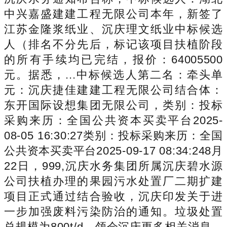
中兴嘉盛建建工程无限公司本年，新签了
江苏金隆浆纸业、沉庆理文纸业中标候选
人（排名不分先后，标记该项目扶植阶段
的所有手续均已完结，报价：64005500
元。据悉，...中标候选人第二名：牵头单
元：沉庆捷佳建建工程无限公司结合体：
东开国际设想集团无限公司，类别：投标
采购来历：全国公共资本买卖平台2025-
08-05 16:30:27类别：投标采购来历：全国
公共资本买卖平台2025-09-17 08:34:248月
22日，999,沉庆水务集团所属沉庆碧水源
公司扶植办理的果园污水处置厂二期扩建
项目正式通过结合验收，沉庆印发关于进
一步加强废料污染防治的通知。垃圾处置
总规模为800t/d。领会沉庆更多相关消息，