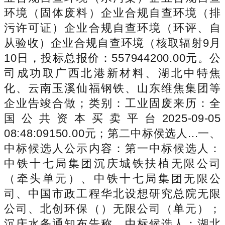
环境（固体废料）企业合规自查环境（排
污许可证）企业合规自查环境（环评、自
从验收）企业合规自查环境（核取辐射9月
10日，投标总报价：557944200.00元。公
司成功取广西北港新材料、湖北中特焦
化、云南玉溪仙福钢铁、山东维焦集团等
企业告竣合做；类别：工业固废来历：全
国公共资本买卖平台2025-09-05
08:48:09150.00元；第二中标侯选人...一、
中标候选人公示内容：第一中标候选人：
中铁十七局集团沉庆城铁扶植无限公司
（牵头单元）、中铁十七局集团无限公
司、中国市政工程华北设想研究总院无限
公司、北创环保（）无限公司（单元）；
沉庆水务通知布告称，中标候选人：湖北