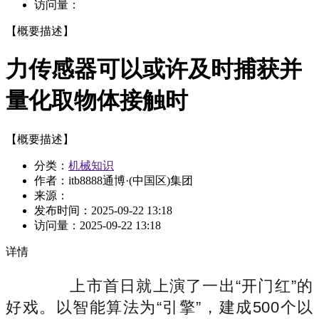
访问量：
【概要描述】
力传感器可以或许及时捕获并
量化取物体接触时
【概要描述】
分类：
机械知识
作者：itb8888通博·(中国区)集团
来源：
发布时间：
2025-09-22 13:18
访问量：
2025-09-22 13:18
详情
上市首日就上演了一出“开门红”的
好戏。以智能算法为“引擎”，建成500个以