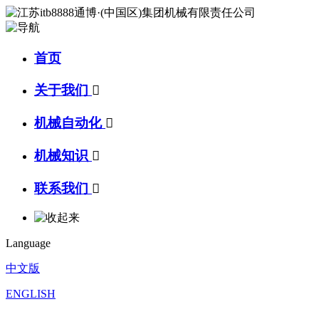
首页
关于我们

机械自动化

机械知识

联系我们

Language
中文版
ENGLISH