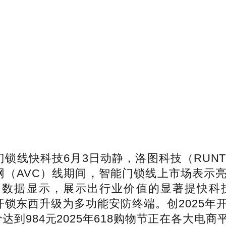
线快科技6月3日动静，洛图科技（RUNT
云网（AVC）线期间，智能门锁线上市场表示亮
1%。数据显示，展示出行业价值的显著提快科
一开锁东西升级为多功能安防终端。创2025
达到984元2025年618购物节正在各大电