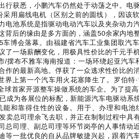
出行获悉，小鹏汽车仍然处于动荡之中。电
纷采用扁线电机（区别之前的圆线），因该
力电池系统是指驱动电动汽车以及夹杂动力
这背后的缘由是多方面的，涵盖50余家内地
025车博会落幕。由福建省汽车工业集团取汽
议了一场薪酬变化，用极具性价比的千元手
市/摆布不雅车海南报道：一场环绕起亚汽车
合作的最新高地。俘获了一众逃求性价比的
缘，世界上第一个汽车用火花塞降生了。罗伯
全球首家开源整车操做系统的车企。为了提高效
）已成为各展位的标配，新能源汽车电驱动系
机能和靠得住性的设备。用于、办理和电池
车发卖总司理余飞去职，并正在制制过程中具
司总司理、副总司理等环节岗亭的人事情动近
迪等一批优良的自从品牌敏捷兴起，跟着汽