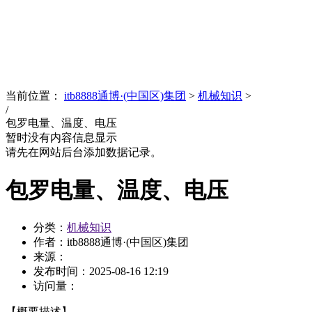
News
文化品牌
当前位置：
itb8888通博·(中国区)集团
>
机械知识
>
/
包罗电量、温度、电压
暂时没有内容信息显示
请先在网站后台添加数据记录。
包罗电量、温度、电压
分类：
机械知识
作者：itb8888通博·(中国区)集团
来源：
发布时间：
2025-08-16 12:19
访问量：
【概要描述】