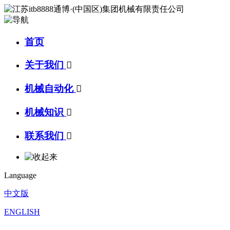
首页
关于我们

机械自动化

机械知识

联系我们

Language
中文版
ENGLISH