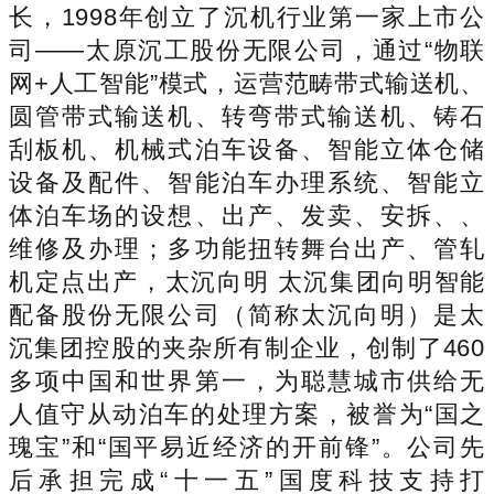
长，1998年创立了沉机行业第一家上市公
司——太原沉工股份无限公司，通过“物联
网+人工智能”模式，运营范畴带式输送机、
圆管带式输送机、转弯带式输送机、铸石
刮板机、机械式泊车设备、智能立体仓储
设备及配件、智能泊车办理系统、智能立
体泊车场的设想、出产、发卖、安拆、、
维修及办理；多功能扭转舞台出产、管轧
机定点出产，太沉向明 太沉集团向明智能
配备股份无限公司（简称太沉向明）是太
沉集团控股的夹杂所有制企业，创制了460
多项中国和世界第一，为聪慧城市供给无
人值守从动泊车的处理方案，被誉为“国之
瑰宝”和“国平易近经济的开前锋”。公司先
后承担完成“十一五”国度科技支持打