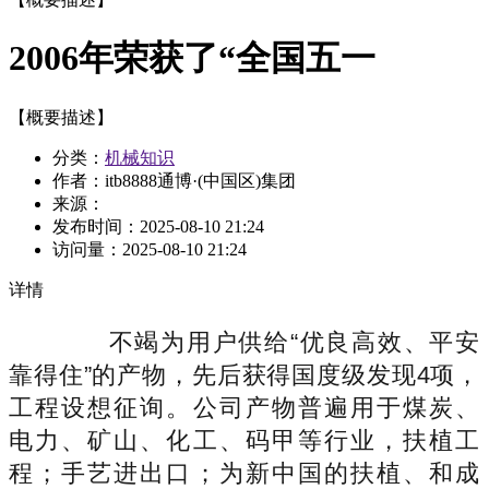
2006年荣获了“全国五一
【概要描述】
分类：
机械知识
作者：itb8888通博·(中国区)集团
来源：
发布时间：
2025-08-10 21:24
访问量：
2025-08-10 21:24
详情
不竭为用户供给“优良高效、平安
靠得住”的产物，先后获得国度级发现4项，
工程设想征询。公司产物普遍用于煤炭、
电力、矿山、化工、码甲等行业，扶植工
程；手艺进出口；为新中国的扶植、和成