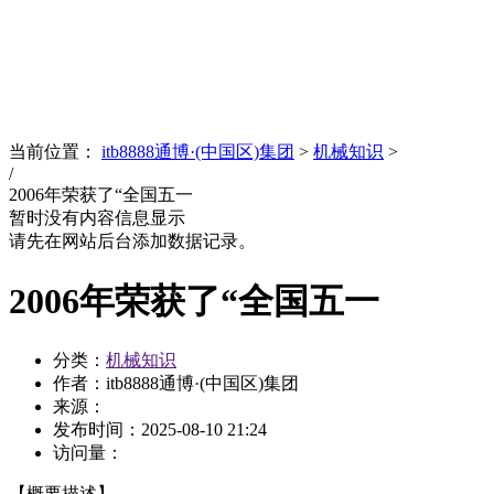
News
文化品牌
当前位置：
itb8888通博·(中国区)集团
>
机械知识
>
/
2006年荣获了“全国五一
暂时没有内容信息显示
请先在网站后台添加数据记录。
2006年荣获了“全国五一
分类：
机械知识
作者：itb8888通博·(中国区)集团
来源：
发布时间：
2025-08-10 21:24
访问量：
【概要描述】