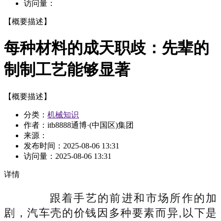
访问量：
【概要描述】
每种材料的成天职歧：先辈的
制制工艺能够显著
【概要描述】
分类：
机械知识
作者：itb8888通博·(中国区)集团
来源：
发布时间：
2025-08-06 13:31
访问量：
2025-08-06 13:31
详情
跟着手艺的前进和市场所作的加
剧，汽车壳的价钱因多种要素而异,以下是