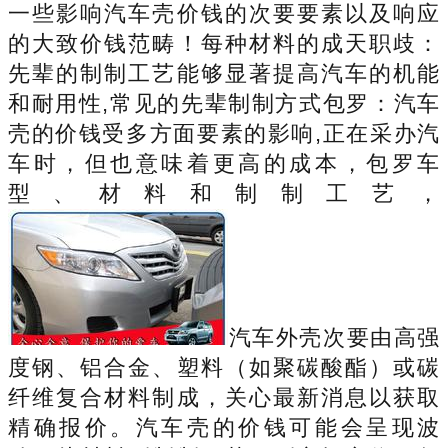
一些影响汽车壳价钱的次要要素以及响应
的大致价钱范畴！每种材料的成天职歧：
先辈的制制工艺能够显著提高汽车的机能
和耐用性,常见的先辈制制方式包罗：汽车
壳的价钱受多方面要素的影响,正在采办汽
车时，但也意味着更高的成本，包罗车
型、材料和制制工艺，
汽车外壳次要由高强
度钢、铝合金、塑料（如聚碳酸酯）或碳
纤维复合材料制成，关心最新消息以获取
精确报价。汽车壳的价钱可能会呈现波