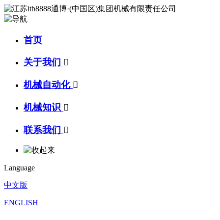
首页
关于我们

机械自动化

机械知识

联系我们

Language
中文版
ENGLISH