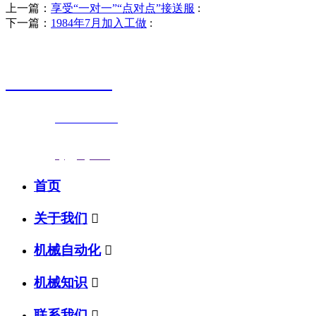
上一篇：
享受“一对一”“点对点”接送服
:
下一篇：
1984年7月加入工做
:
销售热线
0523-87590811
联系电话：
0523-87590811
传真号码：0523-87686463
邮箱地址：
nj@jsnj.com
首页
关于我们

机械自动化

机械知识

联系我们
