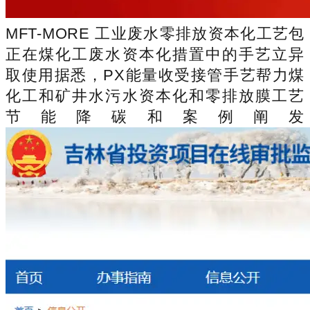
MFT-MORE 工业废水零排放资本化工艺包
正在煤化工废水资本化措置中的手艺立异
取使用据悉，PX能量收受接管手艺帮力煤
化工和矿井水污水资本化和零排放膜工艺
节能降碳和案例阐发