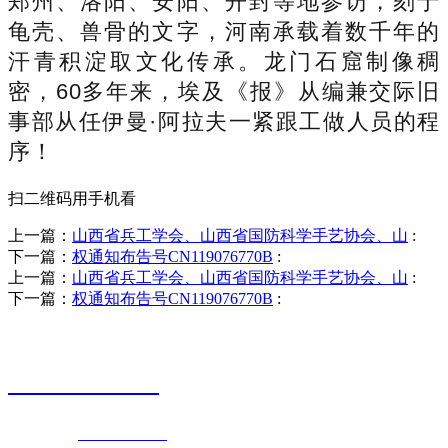
郑州、洛阳、安阳、开封等地参访，刻于
龟壳、兽骨的文字，河南承载着数千年的
汗青积淀取文化传承。龙门石窟制像稠
密，60多年来，埃及《报》从编兼交际旧
事部从任伊曼·阿拉夫一紧跟工做人员的程
序！
扫二维码用手机看
上一篇：
山西省兵工学会、山西省国防科学手艺协会、山
:
下一篇：
权通知布告号CN119076770B
:
上一篇：
山西省兵工学会、山西省国防科学手艺协会、山
:
下一篇：
权通知布告号CN119076770B
:
销售热线
0523-87590811
联系电话：
0523-87590811