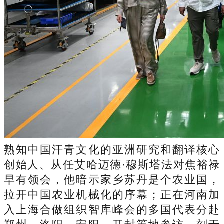
熟知中国汗青文化的亚洲研究和翻译核心
创始人、从任艾哈迈德·穆斯塔法对焦裕禄
早有领会，他暗示家乡苏丹是个农业国，
拉开中国农业机械化的序幕；正在河南加
入上海合做组织智库峰会的多国代表分赴