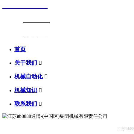
0523-87590811
联系电话：
0523-87590811
传真号码：0523-87686463
邮箱地址：
nj@jsnj.com
首页
关于我们

机械自动化

机械知识

联系我们

江苏it