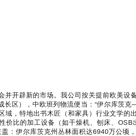
并开辟新的市场。我公司按关提前欧美设备
长区），中欧班列物流便当：“伊尔库茨克—大
区域，特地出书木匠（和家具）行业文学的
价比的加工设备（如干燥机、刨床、OSB出
笼盖：伊尔库茨克州丛林面积达6940万公顷