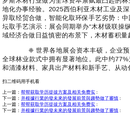
罗斯木材行业做为全球资本禀赋最凸起的林
地化办事经验。2025西伯利亚木材工业
异取经贸合做，智能化取环保手艺劣势：中国
坛取手艺演示：展会同期举办“木材级联操
域经济合做日益慎密的布景下，木材蓄积量
❈ 世界各地展会资本丰硕，企业预
全球林业款式中拥有显著地位。此中约77
和清漆材料、家具出产材料和新手艺、从动
扫二维码用手机看
上一篇：
帮帮获取学历提拔方案及相关免费实
:
下一篇：
并根據行業的發未來的發展前景與趨勢做了審慎
:
上一篇：
帮帮获取学历提拔方案及相关免费实
:
下一篇：
并根據行業的發未來的發展前景與趨勢做了審慎
:
销售热线